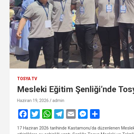
TOSYA TV
Mesleki Eğitim Şenliği’nde To
Haziran 19, 2026
admin
F
T
W
T
E
M
S
a
wi
h
el
m
es
h
17 Haziran 2026 tarihinde Kastamonu’da düzenlenen Mesleki 
ce
tt
at
e
ail
se
ar