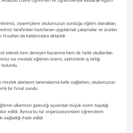
ik Anadolu Lisesi öğretmen ve öğrencileriyle katılarak eğitim
lerimiz, ziyaretçilere okulumuzun sunduğu eğitim olanakları,
ilerimiz tarafından hazırlanan uygulamalı çalışmalar ve ürünler
ırsatları da katılımcılara aktarıldı.
emsil ederek hem deneyim kazanma hem de farklı okullardan
rimiz ise mesleki eğitimin önemi, sektörlerle iş birliği
e bulundu.
gun meslek alanlarını tanımalarına katkı sağlarken, okulumuzun
emli bir fırsat sundu.
ğitimin ülkemizin geleceği açısından büyük önem taşıdığı
ür edildi. Ayrıca bu tür organizasyonların öğrencilerin
ı sağladığı ifade edildi.