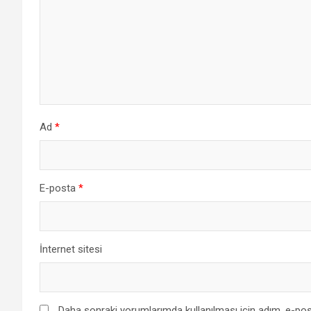
Ad
*
E-posta
*
İnternet sitesi
Daha sonraki yorumlarımda kullanılması için adım, e-pos