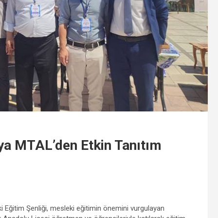
sya MTAL’den Etkin Tanıtım
Eğitim Şenliği, mesleki eğitimin önemini vurgulayan