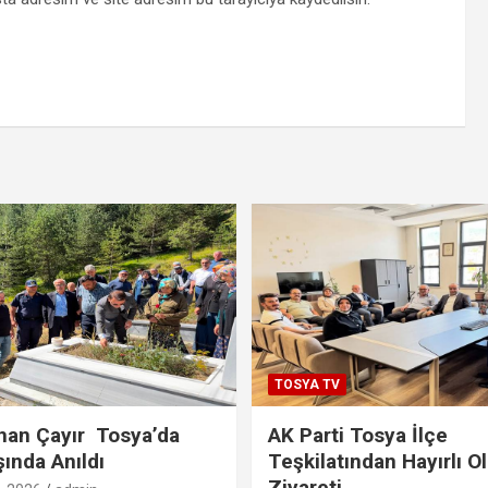
TOSYA TV
han Çayır Tosya’da
AK Parti Tosya İlçe
şında Anıldı
Teşkilatından Hayırlı O
Ziyareti