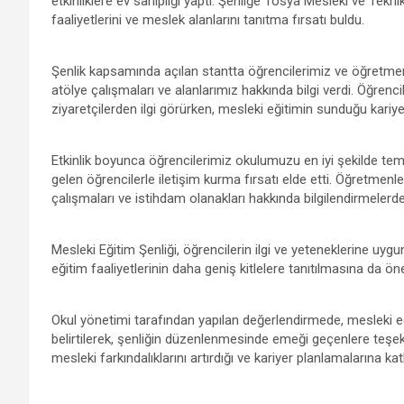
etkinliklere ev sahipliği yaptı. Şenliğe Tosya Mesleki ve Tekn
b
er
s
gr
n
e
faaliyetlerini ve meslek alanlarını tanıtma fırsatı buldu.
o
A
a
g
Şenlik kapsamında açılan stantta öğrencilerimiz ve öğretmen
o
p
m
er
atölye çalışmaları ve alanlarımız hakkında bilgi verdi. Öğrenc
k
p
ziyaretçilerden ilgi görürken, mesleki eğitimin sunduğu kariyer f
Etkinlik boyunca öğrencilerimiz okulumuzu en iyi şekilde t
gelen öğrencilerle iletişim kurma fırsatı elde etti. Öğretmenle
çalışmaları ve istihdam olanakları hakkında bilgilendirmelerd
Mesleki Eğitim Şenliği, öğrencilerin ilgi ve yeteneklerine uy
eğitim faaliyetlerinin daha geniş kitlelere tanıtılmasına da ön
Okul yönetimi tarafından yapılan değerlendirmede, mesleki e
belirtilerek, şenliğin düzenlenmesinde emeği geçenlere teşekk
mesleki farkındalıklarını artırdığı ve kariyer planlamalarına katk