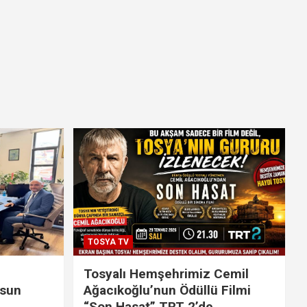
TOSYA TV
Tosyalı Hemşehrimiz Cemil
lsun
Ağacıkoğlu’nun Ödüllü Filmi
“Son Hasat” TRT 2’de