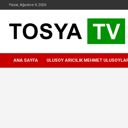
Skip
Pazar, Ağustos 9, 2026
to
content
www.tosyatv.com
ANA SAYFA
ULUSOY ARICILIK MEHMET ULUSOYLA