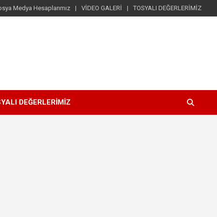
osya Medya Hesaplarımız
VİDEO GALERİ
TOSYALI DEĞERLERİMİZ
YALI DEĞERLERİMİZ