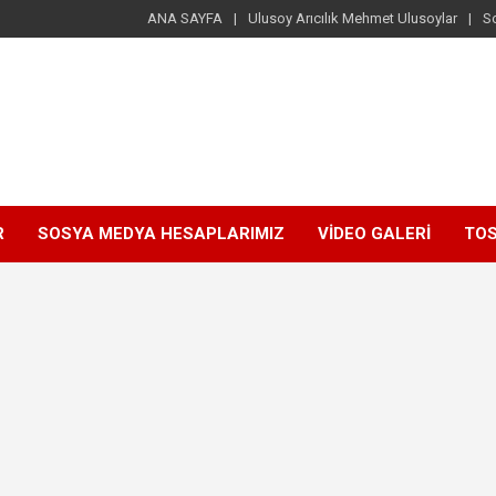
ANA SAYFA
Ulusoy Arıcılık Mehmet Ulusoylar
S
R
SOSYA MEDYA HESAPLARIMIZ
VİDEO GALERİ
TOS