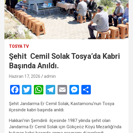
TOSYA TV
Şehit Cemil Solak Tosya’da Kabri
Başında Anıldı.
Haziran 17, 2026
admin
F
T
W
T
E
M
S
a
wi
h
el
m
es
h
Şehit Jandarma Er Cemil Solak, Kastamonu’nun Tosya
ce
tt
at
e
ail
se
ar
ilçesinde kabri başında anıldı.
b
er
s
gr
n
e
Hakkari’nin Şemdinli ilçesinde 1987 yılında şehit olan
o
A
a
g
Jandarma Er Cemil Solak için Gökçeöz Köyü Mezarlığı’nda
bulunan kabri başında anma programı düzenlendi.