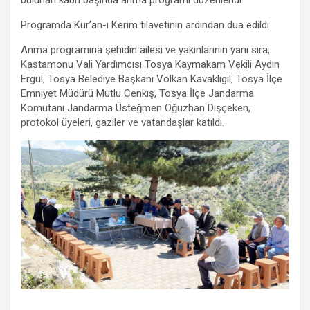
o
p
m
er
Programda Kur’an-ı Kerim tilavetinin ardından dua edildi.
k
p
Anma programına şehidin ailesi ve yakınlarının yanı sıra,
Kastamonu Vali Yardımcısı Tosya Kaymakam Vekili Aydın
Ergül, Tosya Belediye Başkanı Volkan Kavaklıgil, Tosya İlçe
Emniyet Müdürü Mutlu Cenkış, Tosya İlçe Jandarma
Komutanı Jandarma Üsteğmen Oğuzhan Dişçeken,
protokol üyeleri, gaziler ve vatandaşlar katıldı.