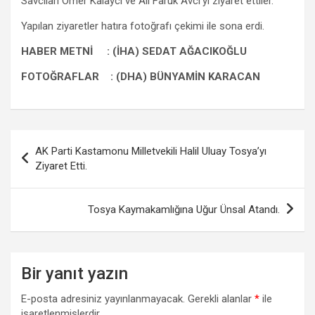
Savcıları Ömer Kalaycı ve Ali Faruk Avcı’yı ziyaret ettiler.
Yapılan ziyaretler hatıra fotoğrafı çekimi ile sona erdi.
HABER METNİ : (İHA) SEDAT AĞACIKOĞLU
FOTOĞRAFLAR : (DHA) BÜNYAMİN KARACAN
Yazı
AK Parti Kastamonu Milletvekili Halil Uluay Tosya’yı
gezinmesi
Ziyaret Etti.
Tosya Kaymakamlığına Uğur Ünsal Atandı.
Bir yanıt yazın
E-posta adresiniz yayınlanmayacak.
Gerekli alanlar
*
ile
işaretlenmişlerdir