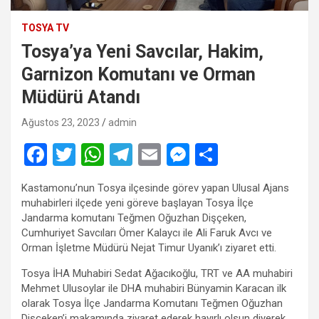
TOSYA TV
Tosya’ya Yeni Savcılar, Hakim,
Garnizon Komutanı ve Orman
Müdürü Atandı
Ağustos 23, 2023
admin
F
T
W
T
E
M
S
a
wi
h
el
m
es
h
Kastamonu’nun Tosya ilçesinde görev yapan Ulusal Ajans
ce
tt
at
e
ail
se
ar
muhabirleri ilçede yeni göreve başlayan Tosya İlçe
b
er
s
gr
n
e
Jandarma komutanı Teğmen Oğuzhan Dişçeken,
Cumhuriyet Savcıları Ömer Kalaycı ile Ali Faruk Avcı ve
o
A
a
g
Orman İşletme Müdürü Nejat Timur Uyanık’ı ziyaret etti.
o
p
m
er
Tosya İHA Muhabiri Sedat Ağacıkoğlu, TRT ve AA muhabiri
k
p
Mehmet Ulusoylar ile DHA muhabiri Bünyamin Karacan ilk
olarak Tosya İlçe Jandarma Komutanı Teğmen Oğuzhan
Dişçeken’i makamında ziyaret ederek hayırlı olsun diyerek