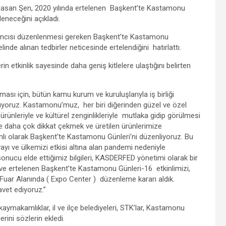
san Şen, 2020 yılında ertelenen Başkent’te Kastamonu
leneceğini açıkladı.
16’ncısı düzenlenmesi gereken Başkent’te Kastamonu
inde alınan tedbirler neticesinde ertelendiğini hatırlattı.
 etkinlik sayesinde daha geniş kitlelere ulaştığını belirten
 için, bütün kamu kurum ve kuruluşlarıyla iş birliği
apıyoruz. Kastamonu’muz, her biri diğerinden güzel ve özel
 ürünleriyle ve kültürel zenginlikleriyle mutlaka gidip görülmesi
re daha çok dikkat çekmek ve üretilen ürünlerimize
lımlı olarak Başkent’te Kastamonu Günleri’ni düzenliyoruz. Bu
yı ve ülkemizi etkisi altına alan pandemi nedeniyle
r sonucu elde ettiğimiz bilgileri, KASDERFED yönetimi olarak bir
 ve ertelenen Başkent’te Kastamonu Günleri-16 etkinlimizi,
Fuar Alanında ( Expo Center ) düzenleme kararı aldık.
vet ediyoruz.”
kaymakamlıklar, il ve ilçe belediyeleri, STK’lar, Kastamonu
erini sözlerin ekledi.