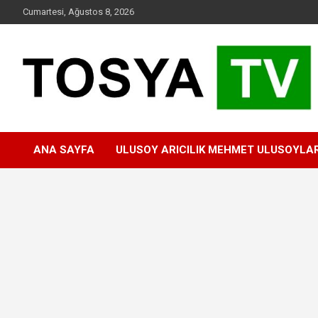
Skip
Cumartesi, Ağustos 8, 2026
to
content
www.tosyatv.com
ANA SAYFA
ULUSOY ARICILIK MEHMET ULUSOYLA