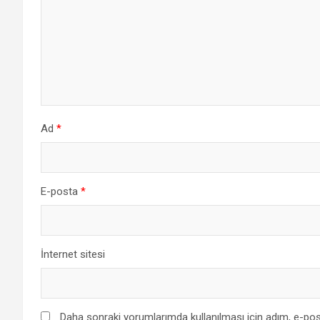
Ad
*
E-posta
*
İnternet sitesi
Daha sonraki yorumlarımda kullanılması için adım, e-pos