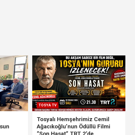
TOSYA TV
Tosyalı Hemşehrimiz Cemil
lsun
Ağacıkoğlu’nun Ödüllü Filmi
“Son Hasat” TRT 2’de