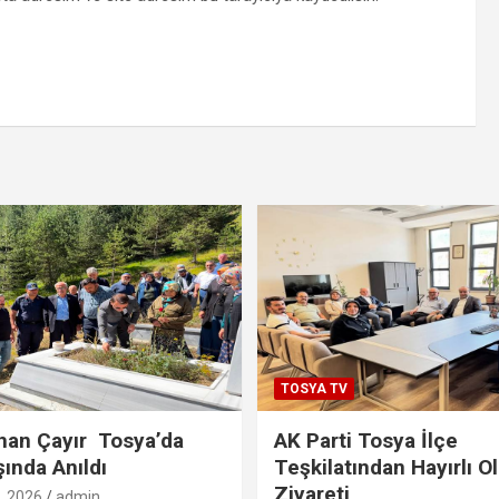
TOSYA TV
han Çayır Tosya’da
AK Parti Tosya İlçe
şında Anıldı
Teşkilatından Hayırlı O
Ziyareti
 2026
admin