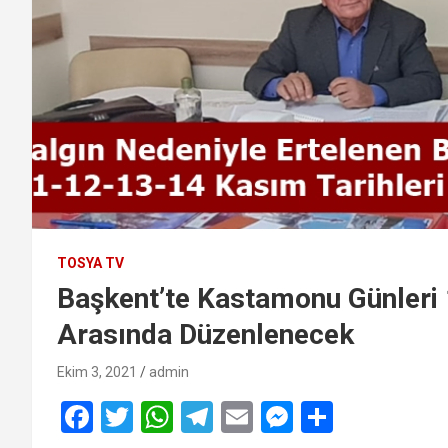
TOSYA TV
Başkent’te Kastamonu Günleri 
Arasında Düzenlenecek
Ekim 3, 2021
admin
F
T
W
T
E
M
S