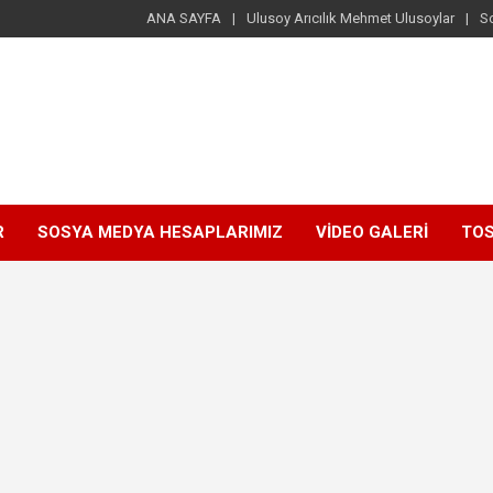
ANA SAYFA
Ulusoy Arıcılık Mehmet Ulusoylar
S
R
SOSYA MEDYA HESAPLARIMIZ
VİDEO GALERİ
TOS