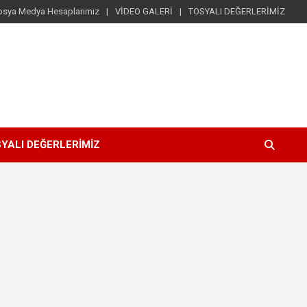
osya Medya Hesaplarımız
VİDEO GALERİ
TOSYALI DEĞERLERİMİZ
YALI DEĞERLERİMİZ