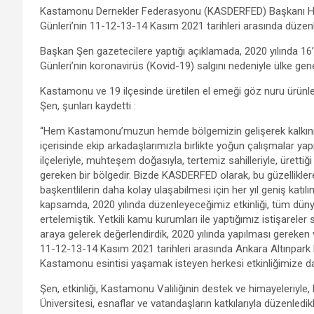
a
wi
h
el
m
es
h
Kastamonu Dernekler Federasyonu (KASDERFED) Başkanı Ha
ce
tt
at
e
ail
se
ar
Günleri’nin 11-12-13-14 Kasım 2021 tarihleri arasında düzen
b
er
s
gr
n
e
Başkan Şen gazetecilere yaptığı açıklamada, 2020 yılında 
o
A
a
g
Günleri’nin koronavirüs (Kovid-19) salgını nedeniyle ülke genel
o
p
m
er
Kastamonu ve 19 ilçesinde üretilen el emeği göz nuru ürünlerin
Şen, şunları kaydetti :
k
p
“Hem Kastamonu’muzun hemde bölgemizin gelişerek kalkınması
içerisinde ekip arkadaşlarımızla birlikte yoğun çalışmalar y
ilçeleriyle, muhteşem doğasıyla, tertemiz sahilleriyle, ürettiği
gereken bir bölgedir. Bizde KASDERFED olarak, bu güzellikle
başkentlilerin daha kolay ulaşabilmesi için her yıl geniş katı
kapsamda, 2020 yılında düzenleyeceğimiz etkinliği, tüm dünya
ertelemiştik. Yetkili kamu kurumları ile yaptığımız istişarele
araya gelerek değerlendirdik, 2020 yılında yapılması gereken
11-12-13-14 Kasım 2021 tarihleri arasında Ankara Altınpark 
Kastamonu esintisi yaşamak isteyen herkesi etkinliğimize da
Şen, etkinliği, Kastamonu Valiliğinin destek ve himayeleriyle, 
Üniversitesi, esnaflar ve vatandaşların katkılarıyla düzenledikl