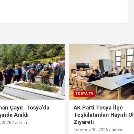
TOSYA TV
han Çayır Tosya’da
AK Parti Tosya İlçe
şında Anıldı
Teşkilatından Hayırlı O
Ziyareti
 2026
admin
Temmuz 30, 2026
admin