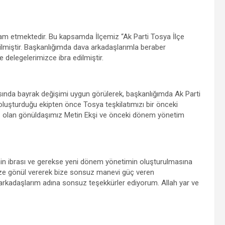
 devam etmektedir. Bu kapsamda İlçemiz “Ak Parti Tosya İlçe
rilmiştir. Başkanlığımda dava arkadaşlarımla beraber
e delegelerimizce ibra edilmiştir.
sında bayrak değişimi uygun görülerek, başkanlığımda Ak Parti
 oluşturduğu ekipten önce Tosya teşkilatımızı bir önceki
mış olan gönüldaşımız Metin Ekşi ve önceki dönem yönetim
min ibrası ve gerekse yeni dönem yönetimin oluşturulmasına
mize gönül vererek bize sonsuz manevi güç veren
 arkadaşlarım adına sonsuz teşekkürler ediyorum. Allah yar ve