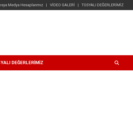
osya Medya Hesaplarımız
VİDEO GALERİ
TOSYALI DEĞERLERİMİZ
YALI DEĞERLERİMİZ