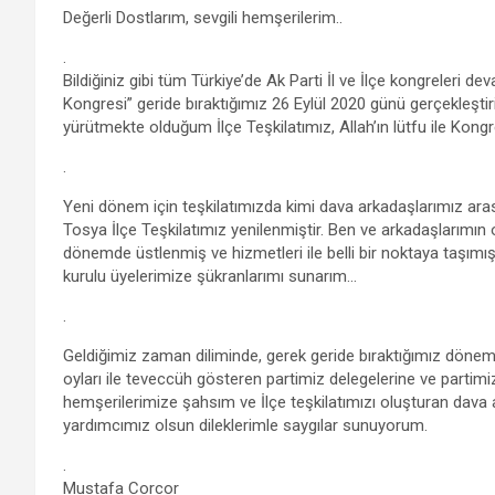
a
wi
h
el
m
es
h
Değerli Dostlarım, sevgili hemşerilerim..
ce
tt
at
e
ail
se
ar
.
b
er
s
gr
n
e
Bildiğiniz gibi tüm Türkiye’de Ak Parti İl ve İlçe kongreleri
o
A
a
g
Kongresi” geride bıraktığımız 26 Eylül 2020 günü gerçekleşti
yürütmekte olduğum İlçe Teşkilatımız, Allah’ın lütfu ile Kongr
o
p
m
er
.
k
p
Yeni dönem için teşkilatımızda kimi dava arkadaşlarımız ara
Tosya İlçe Teşkilatımız yenilenmiştir. Ben ve arkadaşlarımın
dönemde üstlenmiş ve hizmetleri ile belli bir noktaya taşı
kurulu üyelerimize şükranlarımı sunarım…
.
Geldiğimiz zaman diliminde, gerek geride bıraktığımız döne
oyları ile teveccüh gösteren partimiz delegelerine ve parti
hemşerilerimize şahsım ve İlçe teşkilatımızı oluşturan dava
yardımcımız olsun dileklerimle saygılar sunuyorum.
.
Mustafa Corcor