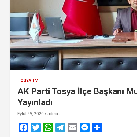
TOSYA TV
AK Parti Tosya İlçe Başkanı M
Yayınladı
Eylül 29, 2020
admin
F
T
W
T
E
M
S