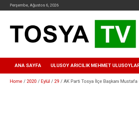
Skip
Perşembe, Ağustos 6, 2026
to
content
www.tosyatv.com
ANA SAYFA
ULUSOY ARICILIK MEHMET ULUSOYLA
Home
2020
Eylül
29
AK Parti Tosya İlçe Başkanı Mustafa 