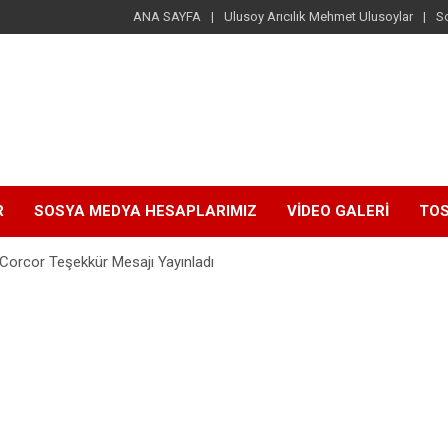
ANA SAYFA
Ulusoy Arıcılık Mehmet Ulusoylar
S
R
SOSYA MEDYA HESAPLARIMIZ
VİDEO GALERİ
TOS
Corcor Teşekkür Mesajı Yayınladı