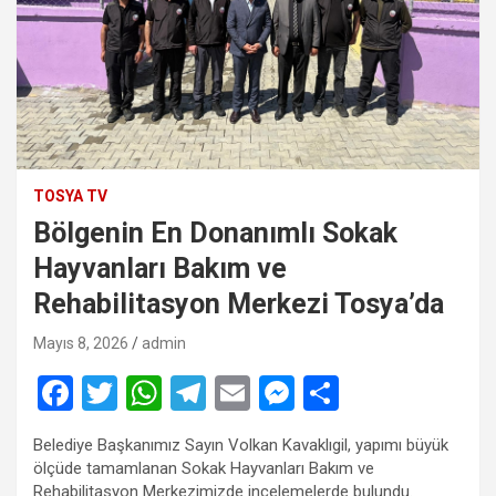
TOSYA TV
Bölgenin En Donanımlı Sokak
Hayvanları Bakım ve
Rehabilitasyon Merkezi Tosya’da
Mayıs 8, 2026
admin
F
T
W
T
E
M
S
a
wi
h
el
m
es
h
Belediye Başkanımız Sayın Volkan Kavaklıgil, yapımı büyük
ce
tt
at
e
ail
se
ar
ölçüde tamamlanan Sokak Hayvanları Bakım ve
Rehabilitasyon Merkezimizde incelemelerde bulundu.