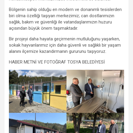
b
er
s
gr
n
e
o
A
a
g
Bölgenin sahip olduğu en modern ve donanımlı tesislerden
biri olma özelliği taşıyan merkezimiz; can dostlarımızın
o
p
m
er
sağlık, bakım ve güvenliği ile vatandaşlarımızın huzuru
k
p
açısından büyük önem taşımaktadır.
Bir projeyi daha hayata geçirmenin mutluluğunu yaşarken,
sokak hayvanlarımız için daha güvenli ve sağlıklı bir yaşam
alanını ilçemize kazandırmanın gururunu taşıyoruz.
HABER METNİ VE FOTOĞRAF TOSYA BELEDİYESİ