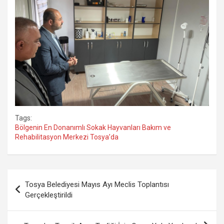
Tags:
Bölgenin En Donanımlı Sokak Hayvanları Bakım ve
Rehabilitasyon Merkezi Tosya’da
Yazı
Tosya Belediyesi Mayıs Ayı Meclis Toplantısı
gezinmesi
Gerçekleştirildi