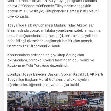
vesile olmasını diliyorum. Bu yürüyüş programı fikrinden
dolayı kütüphane müdüremiz Tülay hanıma teşekkür
ediyorum. Bu vesileyle, Kütüphaneler Haftası kutlu olsun.”
diye konuştu.
Tosya İlçe Halk Kütüphanesi Müdürü Tülay Aksoy ise,”
Bizim aslında çocukları kitaba yöneltmemizdeki amacımız,
onların değişmelerini istemek değil, onlara kendi yollarını
daha bilinçli çizmelerini sağlamak için bir alan açmak
istememizdir.” İfadelerini kullandı.
Konuşmaların ardından en çok kitap ödünç alan
okuyuculara, protokol üyeleri tarafından ödül verildi ve
Kütüphane Yolu Yürüyüşü düzenlendi.
Etkinliğe, Tosya Belediye Başkanı Volkan Kavaklıgil, AK Parti
Tosya İlçe Başkanı Murat Gültekin, protokol üyeleri,
öğretmenler, öğrenciler ve vatandaşlar katıldı.