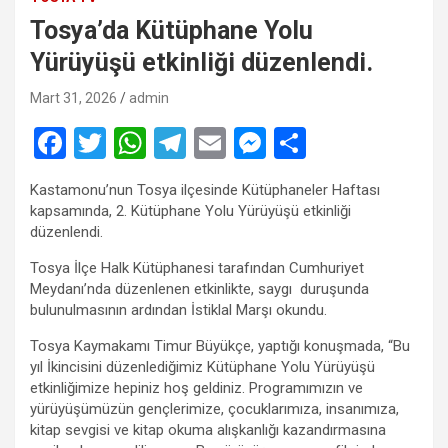
Tosya’da Kütüphane Yolu
Yürüyüşü etkinliği düzenlendi.
Mart 31, 2026
admin
F
T
W
T
E
M
S
a
wi
h
el
m
es
h
Kastamonu’nun Tosya ilçesinde Kütüphaneler Haftası
ce
tt
at
e
ail
se
ar
kapsamında, 2. Kütüphane Yolu Yürüyüşü etkinliği
b
er
s
gr
n
e
düzenlendi.
o
A
a
g
Tosya İlçe Halk Kütüphanesi tarafından Cumhuriyet
Meydanı’nda düzenlenen etkinlikte, saygı duruşunda
o
p
m
er
bulunulmasının ardından İstiklal Marşı okundu.
k
p
Tosya Kaymakamı Timur Büyükçe, yaptığı konuşmada, “Bu
yıl İkincisini düzenlediğimiz Kütüphane Yolu Yürüyüşü
etkinliğimize hepiniz hoş geldiniz. Programımızın ve
yürüyüşümüzün gençlerimize, çocuklarımıza, insanımıza,
kitap sevgisi ve kitap okuma alışkanlığı kazandırmasına