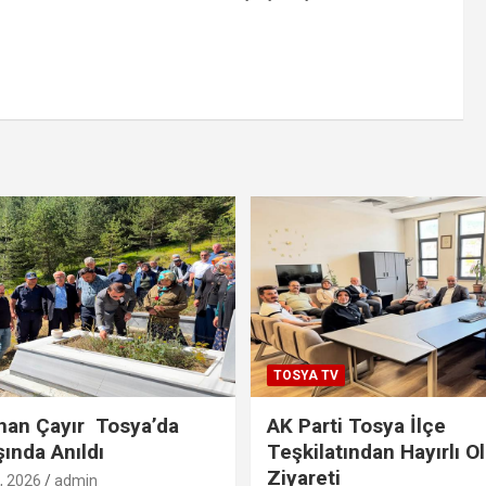
TOSYA TV
han Çayır Tosya’da
AK Parti Tosya İlçe
şında Anıldı
Teşkilatından Hayırlı O
Ziyareti
 2026
admin