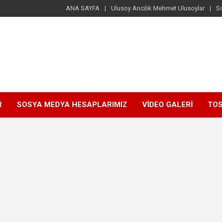
ANA SAYFA
Ulusoy Arıcılık Mehmet Ulusoylar
S
R
SOSYA MEDYA HESAPLARIMIZ
VİDEO GALERİ
TOS