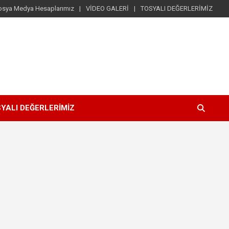
osya Medya Hesaplarımız
VİDEO GALERİ
TOSYALI DEĞERLERİMİZ
YALI DEĞERLERİMİZ