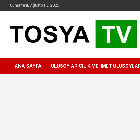
Skip
Cumartesi, Ağustos 8, 2026
to
content
www.tosyatv.com
ANA SAYFA
ULUSOY ARICILIK MEHMET ULUSOYLA