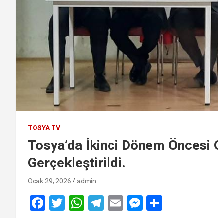
TOSYA TV
Tosya’da İkinci Dönem Öncesi O
Gerçekleştirildi.
Ocak 29, 2026
admin
F
T
W
T
E
M
S