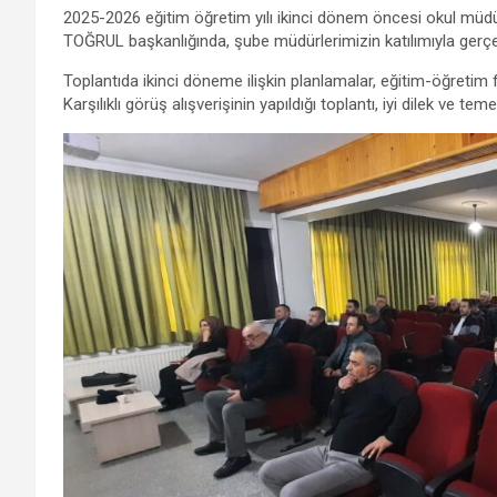
a
wi
h
el
m
es
h
2025-2026 eğitim öğretim yılı ikinci dönem öncesi okul müdür
ce
tt
at
e
ail
se
ar
TOĞRUL başkanlığında, şube müdürlerimizin katılımıyla gerçekl
b
er
s
gr
n
e
Toplantıda ikinci döneme ilişkin planlamalar, eğitim-öğretim fa
o
A
a
g
Karşılıklı görüş alışverişinin yapıldığı toplantı, iyi dilek ve tem
o
p
m
er
k
p