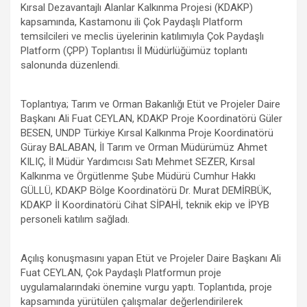
o
A
a
g
Kırsal Dezavantajlı Alanlar Kalkınma Projesi (KDAKP)
kapsamında, Kastamonu ili Çok Paydaşlı Platform
o
p
m
er
temsilcileri ve meclis üyelerinin katılımıyla Çok Paydaşlı
k
p
Platform (ÇPP) Toplantısı İl Müdürlüğümüz toplantı
salonunda düzenlendi.
Toplantıya; Tarım ve Orman Bakanlığı Etüt ve Projeler Daire
Başkanı Ali Fuat CEYLAN, KDAKP Proje Koordinatörü Güler
BESEN, UNDP Türkiye Kırsal Kalkınma Proje Koordinatörü
Güray BALABAN, İl Tarım ve Orman Müdürümüz Ahmet
KILIÇ, İl Müdür Yardımcısı Satı Mehmet SEZER, Kırsal
Kalkınma ve Örgütlenme Şube Müdürü Cumhur Hakkı
GÜLLÜ, KDAKP Bölge Koordinatörü Dr. Murat DEMİRBÜK,
KDAKP İl Koordinatörü Cihat SİPAHİ, teknik ekip ve İPYB
personeli katılım sağladı.
Açılış konuşmasını yapan Etüt ve Projeler Daire Başkanı Ali
Fuat CEYLAN, Çok Paydaşlı Platformun proje
uygulamalarındaki önemine vurgu yaptı. Toplantıda, proje
kapsamında yürütülen çalışmalar değerlendirilerek