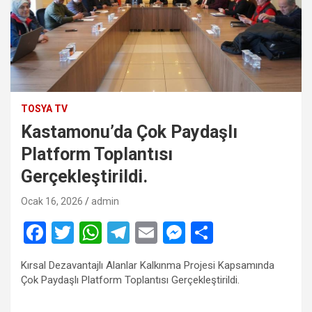
TOSYA TV
Kastamonu’da Çok Paydaşlı
Platform Toplantısı
Gerçekleştirildi.
Ocak 16, 2026
admin
F
T
W
T
E
M
S
a
wi
h
el
m
es
h
Kırsal Dezavantajlı Alanlar Kalkınma Projesi Kapsamında
ce
tt
at
e
ail
se
ar
Çok Paydaşlı Platform Toplantısı Gerçekleştirildi.
b
er
s
gr
n
e