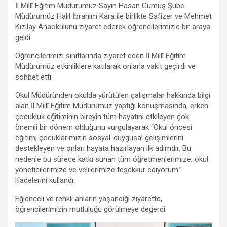
b
er
s
gr
n
e
İl Millî Eğitim Müdürümüz Sayın Hasan Gümüş Şube
o
A
a
g
Müdürümüz Halil İbrahim Kara ile birlikte Safizer ve Mehmet
Kızılay Anaokulunu ziyaret ederek öğrencilerimizle bir araya
o
p
m
er
geldi.
k
p
Öğrencilerimizi sınıflarında ziyaret eden İl Millî Eğitim
Müdürümüz etkinliklere katılarak onlarla vakit geçirdi ve
sohbet etti.
Okul Müdüründen okulda yürütülen çalışmalar hakkında bilgi
alan İl Millî Eğitim Müdürümüz yaptığı konuşmasında, erken
çocukluk eğitiminin bireyin tüm hayatını etkileyen çok
önemli bir dönem olduğunu vurgulayarak “Okul öncesi
eğitim, çocuklarımızın sosyal-duygusal gelişimlerini
destekleyen ve onları hayata hazırlayan ilk adımdır. Bu
nedenle bu sürece katkı sunan tüm öğretmenlerimize, okul
yöneticilerimize ve velilerimize teşekkür ediyorum.”
ifadelerini kullandı.
Eğlenceli ve renkli anların yaşandığı ziyarette,
öğrencilerimizin mutluluğu görülmeye değerdi.