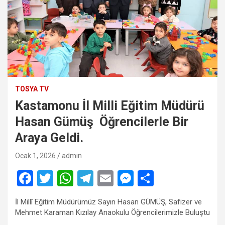
TOSYA TV
Kastamonu İl Milli Eğitim Müdürü
Hasan Gümüş Öğrencilerle Bir
Araya Geldi.
Ocak 1, 2026
admin
F
T
W
T
E
M
S
a
wi
h
el
m
es
h
İl Millî Eğitim Müdürümüz Sayın Hasan GÜMÜŞ, Safizer ve
ce
tt
at
e
ail
se
ar
Mehmet Karaman Kızılay Anaokulu Öğrencilerimizle Buluştu