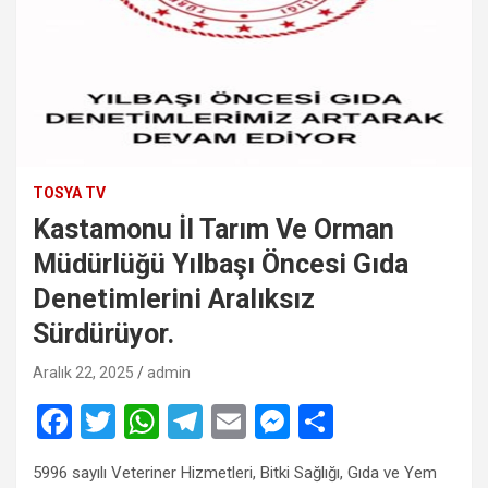
TOSYA TV
Kastamonu İl Tarım Ve Orman
Müdürlüğü Yılbaşı Öncesi Gıda
Denetimlerini Aralıksız
Sürdürüyor.
Aralık 22, 2025
admin
F
T
W
T
E
M
S
a
wi
h
el
m
es
h
5996 sayılı Veteriner Hizmetleri, Bitki Sağlığı, Gıda ve Yem