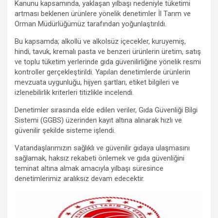
ce
tt
at
e
ail
se
ar
Kanunu kapsamında, yaklaşan yılbaşı nedeniyle tüketimi
b
er
s
gr
n
e
artması beklenen ürünlere yönelik denetimler İl Tarım ve
Orman Müdürlüğümüz tarafından yoğunlaştırıldı.
o
A
a
g
Bu kapsamda; alkollü ve alkolsüz içecekler, kuruyemiş,
o
p
m
er
hindi, tavuk, kremalı pasta ve benzeri ürünlerin üretim, satış
k
p
ve toplu tüketim yerlerinde gıda güvenilirliğine yönelik resmi
kontroller gerçekleştirildi. Yapılan denetimlerde ürünlerin
mevzuata uygunluğu, hijyen şartları, etiket bilgileri ve
izlenebilirlik kriterleri titizlikle incelendi.
Denetimler sırasında elde edilen veriler, Gıda Güvenliği Bilgi
Sistemi (GGBS) üzerinden kayıt altına alınarak hızlı ve
güvenilir şekilde sisteme işlendi.
Vatandaşlarımızın sağlıklı ve güvenilir gıdaya ulaşmasını
sağlamak, haksız rekabeti önlemek ve gıda güvenliğini
teminat altına almak amacıyla yılbaşı süresince
denetimlerimiz aralıksız devam edecektir.