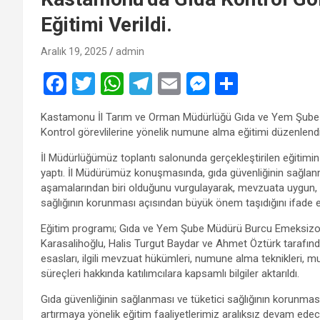
Eğitimi Verildi.
Aralık 19, 2025
admin
F
T
W
T
E
M
S
a
wi
h
el
m
es
h
Kastamonu İl Tarım ve Orman Müdürlüğü Gıda ve Yem Şube M
ce
tt
at
e
ail
se
ar
Kontrol görevlilerine yönelik numune alma eğitimi düzenlendi
b
er
s
gr
n
e
İl Müdürlüğümüz toplantı salonunda gerçekleştirilen eğitim
o
A
a
g
yaptı. İl Müdürümüz konuşmasında, gıda güvenliğinin sağlan
aşamalarından biri olduğunu vurgulayarak, mevzuata uygun, do
o
p
m
er
sağlığının korunması açısından büyük önem taşıdığını ifade et
k
p
Eğitim programı; Gıda ve Yem Şube Müdürü Burcu Emeksizoğl
Karasalihoğlu, Halis Turgut Baydar ve Ahmet Öztürk tarafınd
esasları, ilgili mevzuat hükümleri, numune alma teknikleri, 
süreçleri hakkında katılımcılara kapsamlı bilgiler aktarıldı.
Gıda güvenliğinin sağlanması ve tüketici sağlığının korunması 
artırmaya yönelik eğitim faaliyetlerimiz aralıksız devam edece