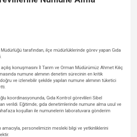
üdürlüğü tarafından, ilçe müdürlüklerinde görev yapan Gıda
.
in açılış konuşmasını İl Tarım ve Orman Müdürümüz Ahmet Kılıç
masında numune alımının denetim sürecinin en kritik
ğru ve izlenebilir şekilde yapılan numune alımının tüketici
ti.
u koordinasyonunda, Gıda Kontrol görevlileri Sibel
an verildi. Eğitimde; gıda denetimlerinde numune alma usul ve
muhafaza koşulları ile numunelerin laboratuvara gönderim
amacıyla, personelimizin mesleki bilgi ve yetkinliklerini
ktir.