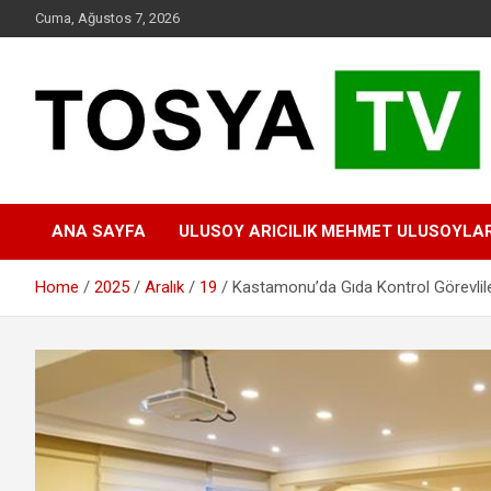
Skip
Cuma, Ağustos 7, 2026
to
content
www.tosyatv.com
ANA SAYFA
ULUSOY ARICILIK MEHMET ULUSOYLA
Home
2025
Aralık
19
Kastamonu’da Gıda Kontrol Görevlile