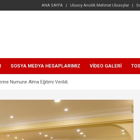
ANA SAYFA
Ulusoy Arıcılık Mehmet Ulusoylar
S
R
SOSYA MEDYA HESAPLARIMIZ
VİDEO GALERİ
TOS
rine Numune Alma Eğitimi Verildi.