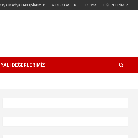
osya Medya Hesaplarımız
VİDEO GALERİ
TOSYALI DEĞERLERİMİZ
YALI DEĞERLERİMİZ