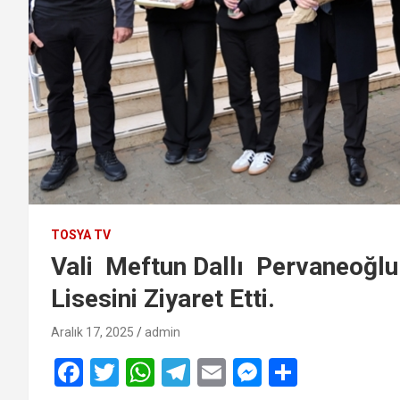
TOSYA TV
Vali Meftun Dallı Pervaneoğlu
Lisesini Ziyaret Etti.
Aralık 17, 2025
admin
F
T
W
T
E
M
S