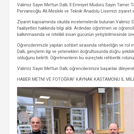
a
wi
h
el
m
es
h
Valimiz Sayın Meftun Dallı, İl Emniyet Müdürü Sayın Tamer Ta
ce
tt
at
e
ail
se
ar
Pervaneoğlu Ali Mesleki ve Teknik Anadolu Lisemizi ziyaret et
b
er
s
gr
n
e
Ziyaret kapsamında okulda incelemelerde bulunan Valimiz Sa
o
A
a
g
faaliyetleri hakkında bilgi aldı. Ardından öğretmen ve öğrenci
kalkınmasında ve nitelikli insan gücünün yetiştirilmesinde öne
o
p
m
er
Öğrencilerimizle yapılan sohbet sırasında rehberliğin ve ro
k
p
Dallı, gençlerin ilgi ve yetenekleri doğrultusunda doğru şekil
olduğunu belirtti. Öğretmenlerin bu süreçteki rehberlik rolün
Valimiz Sayın Meftun Dallı, öğrencilerimize başarılar dileyere
HABER METNİ VE FOTOĞRAF KAYNAK KASTAMONU İL MİLL