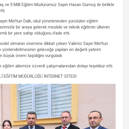
ş ve İl Millî Eğitim Müdürümüz Sayın Hasan Gümüş ile birlikte
ti.
yın Meftun Dallı, okul yönetiminden yürütülen eğitim
lerimizle bir araya gelerek mesleki ve teknik eğitimin ülkenin
mli bir yere sahip olduğunu ifade etti.
l model olmanın önemine dikkat çeken Valimiz Sayın Meftun
de yönlendirilmesinin geleceğe yapılan en değerli yatırım
ün büyük önem taşıdığını vurguladı.
k eğitim ailemize özverili çalışmalarından dolayı teşekkür etti.
Î EĞİTİM MÜDÜRLÜĞÜ İNTERNET SİTESİ