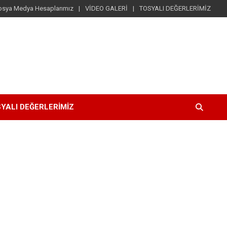
osya Medya Hesaplarımız
VİDEO GALERİ
TOSYALI DEĞERLERİMİZ
YALI DEĞERLERİMİZ