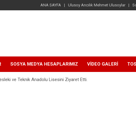
ANA SAYFA
Ulusoy Arıcılık Mehmet Ulusoylar
S
R
SOSYA MEDYA HESAPLARIMIZ
VİDEO GALERİ
TOS
sleki ve Teknik Anadolu Lisesini Ziyaret Etti.