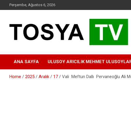
Skip
Perşembe, Ağustos 6, 2026
to
content
www.tosyatv.com
ANA SAYFA
ULUSOY ARICILIK MEHMET ULUSOYLA
Home
2025
Aralık
17
Vali Meftun Dallı Pervaneoğlu Ali Me