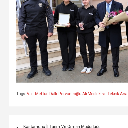
Tags:
Vali Meftun Dallı Pervaneoğlu Ali Mesleki ve Teknik Anado
Yazı
Kastamonu İl Tarım Ve Orman Müdürlüğü