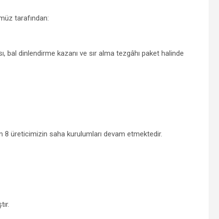
müz tarafından:
sı, bal dinlendirme kazanı ve sır alma tezgâhı paket halinde
n 8 üreticimizin saha kurulumları devam etmektedir.
ır.