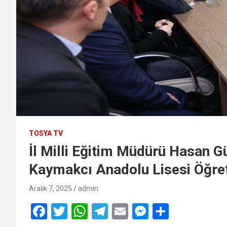
TOSYA TV
İl Milli Eğitim Müdürü Hasan 
Kaymakcı Anadolu Lisesi Öğret
Aralık 7, 2025
admin
F
T
W
T
E
M
S