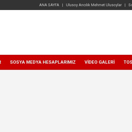
ANA SAYFA
Ulusoy Arıcılık Mehmet Ulusoylar
S
R
SOSYA MEDYA HESAPLARIMIZ
VİDEO GALERİ
TOS