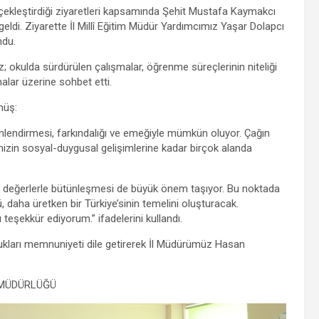
ekleştirdiği ziyaretleri kapsamında Şehit Mustafa Kaymakcı
eldi. Ziyarette İl Millî Eğitim Müdür Yardımcımız Yaşar Dolapcı
ulundu.
kulda sürdürülen çalışmalar, öğrenme süreçlerinin niteliği
alar üzerine sohbet etti.
müş:
önlendirmesi, farkındalığı ve emeğiyle mümkün oluyor. Çağın
rimizin sosyal-duygusal gelişimlerine kadar birçok alanda
al değerlerle bütünleşmesi de büyük önem taşıyor. Bu noktada
ü, daha üretken bir Türkiye’sinin temelini oluşturacak.
yrı teşekkür ediyorum.” ifadelerini kullandı.
dukları memnuniyeti dile getirerek İl Müdürümüz Hasan
 MÜDÜRLÜĞÜ