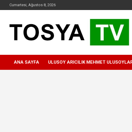
Skip
Cumartesi, Ağustos 8, 2026
to
content
www.tosyatv.com
ANA SAYFA
ULUSOY ARICILIK MEHMET ULUSOYLA