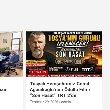
TOSYA TV
Tosyalı Hemşehrimiz Cemil
lsun
Ağacıkoğlu’nun Ödüllü Filmi
“Son Hasat” TRT 2’de
Temmuz 29, 2026
admin