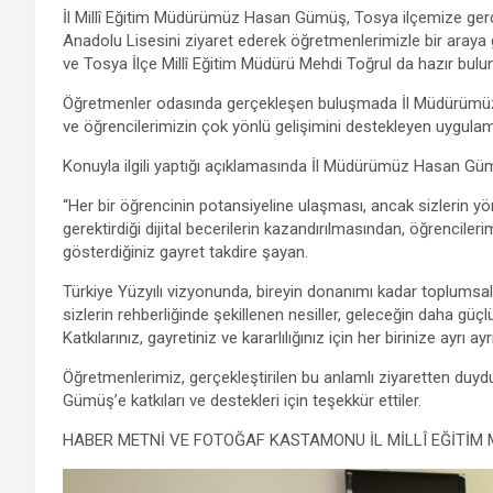
a
wi
h
el
m
es
h
İl Millî Eğitim Müdürümüz Hasan Gümüş, Tosya ilçemize gerç
ce
tt
at
e
ail
se
ar
Anadolu Lisesini ziyaret ederek öğretmenlerimizle bir araya g
b
er
s
gr
n
e
ve Tosya İlçe Millî Eğitim Müdürü Mehdi Toğrul da hazır b
o
A
a
g
Öğretmenler odasında gerçekleşen buluşmada İl Müdürümüz; o
ve öğrencilerimizin çok yönlü gelişimini destekleyen uygulam
o
p
m
er
Konuyla ilgili yaptığı açıklamasında İl Müdürümüz Hasan Gü
k
p
“Her bir öğrencinin potansiyeline ulaşması, ancak sizlerin y
gerektirdiği dijital becerilerin kazandırılmasından, öğrencile
gösterdiğiniz gayret takdire şayan.
Türkiye Yüzyılı vizyonunda, bireyin donanımı kadar toplums
sizlerin rehberliğinde şekillenen nesiller, geleceğin daha güçl
Katkılarınız, gayretiniz ve kararlılığınız için her birinize ayrı a
Öğretmenlerimiz, gerçekleştirilen bu anlamlı ziyaretten duy
Gümüş’e katkıları ve destekleri için teşekkür ettiler.
HABER METNİ VE FOTOĞAF KASTAMONU İL MİLLÎ EĞİTİM