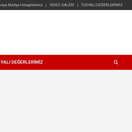
osya Medya Hesaplarımız
VİDEO GALERİ
TOSYALI DEĞERLERİMİZ
YALI DEĞERLERİMİZ