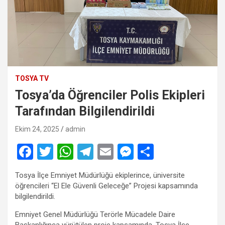
TOSYA TV
Tosya’da Öğrenciler Polis Ekipleri
Tarafından Bilgilendirildi
Ekim 24, 2025
admin
F
T
W
T
E
M
S
a
wi
h
el
m
es
h
Tosya İlçe Emniyet Müdürlüğü ekiplerince, üniversite
ce
tt
at
e
ail
se
ar
öğrencileri “El Ele Güvenli Geleceğe” Projesi kapsamında
b
er
s
gr
n
e
bilgilendirildi.
o
A
a
g
Emniyet Genel Müdürlüğü Terörle Mücadele Daire
Başkanlığınca yürütülen proje kapsamında, Tosya İlçe