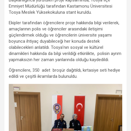
o
p
m
er
Emniyet Müdürlüğü tarafından Kastamonu Üniversitesi
k
p
Tosya Meslek Yüksekokuluna stant kuruldu.
Ekipler tarafından öğrencilere proje hakkında bilgi verilerek,
amaçlarının polis ve öğrenciler arasındaki iletişimi
güçlendirmek olduğu ve öğrencilerin üniversite yaşamı
boyunca ihtiyaç duyabileceği her konuda destek
olabilecekleri anlatıldı. Tosya’nın sosyal ve kültürel
dinamikleri hakkında da bilgi verildiği etkinlikte, polisin ayrım
yapmaksızın her zaman yanlarında olduğu kaydedildi.
Öğrencilere, 350 adet broşür dağıtıldı, kırtasiye seti hediye
edildi ve çeşitli ikramlarda bulunuldu.