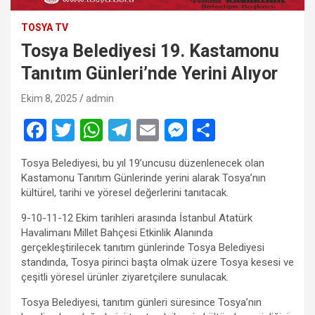
TOSYA TV
Tosya Belediyesi 19. Kastamonu
Tanıtım Günleri’nde Yerini Alıyor
Ekim 8, 2025
admin
F
T
W
T
E
M
S
a
wi
h
el
m
es
h
Tosya Belediyesi, bu yıl 19’uncusu düzenlenecek olan
ce
tt
at
e
ail
se
ar
Kastamonu Tanıtım Günlerinde yerini alarak Tosya’nın
b
er
s
gr
n
e
kültürel, tarihi ve yöresel değerlerini tanıtacak.
o
A
a
g
9-10-11-12 Ekim tarihleri arasında İstanbul Atatürk
Havalimanı Millet Bahçesi Etkinlik Alanında
o
p
m
er
gerçekleştirilecek tanıtım günlerinde Tosya Belediyesi
k
p
standında, Tosya pirinci başta olmak üzere Tosya kesesi ve
çeşitli yöresel ürünler ziyaretçilere sunulacak.
Tosya Belediyesi, tanıtım günleri süresince Tosya’nın