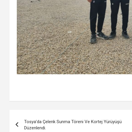
Yazı
Tosya’da Çelenk Sunma Töreni Ve Kortej Yürüyüşü
gezinmesi
Düzenlendi.