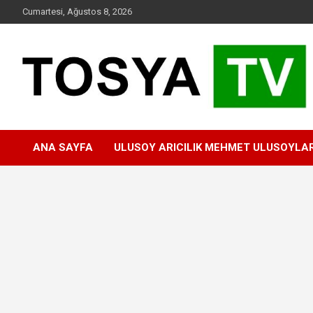
Skip
Cumartesi, Ağustos 8, 2026
to
content
www.tosyatv.com
ANA SAYFA
ULUSOY ARICILIK MEHMET ULUSOYLA