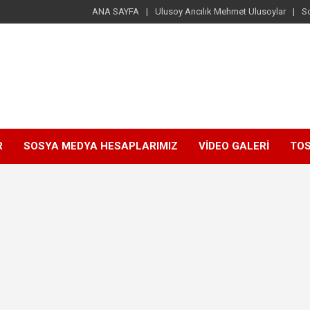
ANA SAYFA
Ulusoy Arıcılık Mehmet Ulusoylar
S
R
SOSYA MEDYA HESAPLARIMIZ
VİDEO GALERİ
TOS