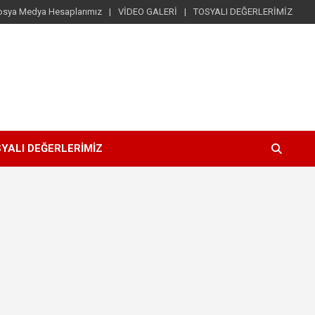
osya Medya Hesaplarımız
VİDEO GALERİ
TOSYALI DEĞERLERİMİZ
YALI DEĞERLERİMİZ