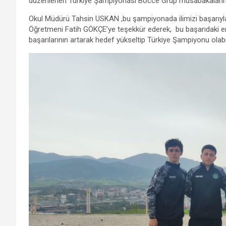
düzenlenen Türkiye Şampiyonası Bocce Grup müsabakalarını 
b
er
s
gr
n
e
Okul Müdürü Tahsin USKAN ,bu şampiyonada ilimizi başarıyla 
o
A
a
g
Öğretmeni Fatih GÖKÇE’ye teşekkür ederek, bu başarıdaki em
başarılarının artarak hedef yükseltip Türkiye Şampiyonu olabile
o
p
m
er
k
p