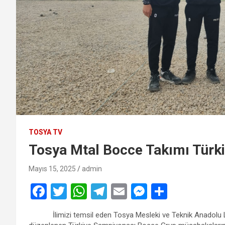
TOSYA TV
Tosya Mtal Bocce Takımı Türk
Mayıs 15, 2025
admin
F
T
W
T
E
M
S
a
wi
h
el
m
es
h
İlimizi temsil eden Tosya Mesleki ve Teknik Anadolu Lise
ce
tt
at
e
ail
se
ar