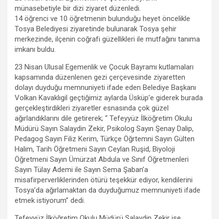
b
er
s
gr
n
e
münasebetiyle bir dizi ziyaret düzenledi.
o
A
a
g
14 öğrenci ve 10 öğretmenin bulunduğu heyet öncelikle
o
p
m
er
Tosya Belediyesi ziyaretinde bulunarak Tosya şehir
merkezinde, ilçenin coğrafi güzellikleri ile mutfağını tanıma
k
p
imkanı buldu.
23 Nisan Ulusal Egemenlik ve Çocuk Bayramı kutlamaları
kapsamında düzenlenen gezi çerçevesinde ziyaretten
dolayı duyduğu memnuniyeti ifade eden Belediye Başkanı
Volkan Kavaklıgil geçtiğimiz aylarda Üsküp’e giderek burada
gerçekleştirdikleri ziyaretler esnasında çok güzel
ağırlandıklarını dile getirerek; “ Tefeyyüz İlköğretim Okulu
Müdürü Sayın Salaydin Zekir, Psikolog Sayın Şenay Dalip,
Pedagog Sayın Filiz Kerim, Türkçe Öğrtemni Sayın Gülten
Halim, Tarih Öğretmeni Sayın Ceylan Ruşid, Biyoloji
Öğretmeni Sayın Ümürzat Abdula ve Sınıf Öğretmenleri
Sayın Tülay Ademi ile Sayın Sema Şaban’a
misafirperverliklerinden ötürü teşekkür ediyor, kendilerini
Tosya’da ağırlamaktan da duyduğumuz memnuniyeti ifade
etmek istiyorum” dedi.
Tefeyyüz İlköğretim Okulu Müdürü Salaydin Zekir ise