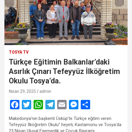
TOSYA TV
Türkçe Eğitimin Balkanlar’daki
Asırlık Çınarı Tefeyyüz İlköğretim
Okulu Tosya’da.
Nisan 29, 2025
admin
F
T
W
T
E
M
S
a
wi
h
el
m
es
h
Makedonya’nın başkenti Üsküp’te Türkçe eğitim veren
ce
tt
at
e
ail
se
ar
Tefeyyüz İlköğretim Okulu” heyeti, Kastamonu ve Tosya’da
23 Nisan Ulusal Egemenlik ve Çocuk Bayramı