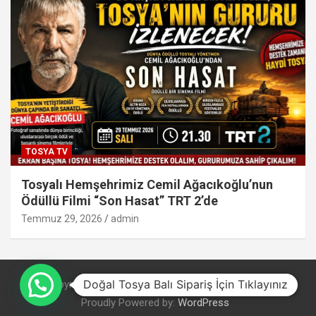
TOSYA TV
Tosyalı Hemşehrimiz Cemil Ağacıkoğlu’nun
Ödüllü Filmi “Son Hasat” TRT 2’de
Temmuz 29, 2026
admin
Doğal Tosya Balı Sipariş İçin Tıklayınız
Copyright © 2026
Theme by:
Theme Horse
Proudly Powered by:
WordPress