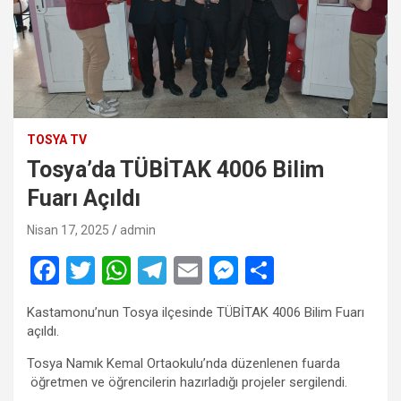
TOSYA TV
Tosya’da TÜBİTAK 4006 Bilim
Fuarı Açıldı
Nisan 17, 2025
admin
F
T
W
T
E
M
S
a
wi
h
el
m
es
h
Kastamonu’nun Tosya ilçesinde TÜBİTAK 4006 Bilim Fuarı
ce
tt
at
e
ail
se
ar
açıldı.
b
er
s
gr
n
e
Tosya Namık Kemal Ortaokulu’nda düzenlenen fuarda
o
A
a
g
öğretmen ve öğrencilerin hazırladığı projeler sergilendi.