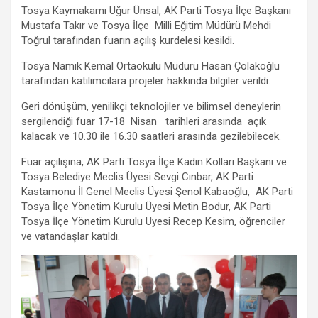
o
p
m
er
Tosya Kaymakamı Uğur Ünsal, AK Parti Tosya İlçe Başkanı
Mustafa Takır ve Tosya İlçe Milli Eğitim Müdürü Mehdi
k
p
Toğrul tarafından fuarın açılış kurdelesi kesildi.
Tosya Namık Kemal Ortaokulu Müdürü Hasan Çolakoğlu
tarafından katılımcılara projeler hakkında bilgiler verildi.
Geri dönüşüm, yenilikçi teknolojiler ve bilimsel deneylerin
sergilendiği fuar 17-18 Nisan tarihleri arasında açık
kalacak ve 10.30 ile 16.30 saatleri arasında gezilebilecek.
Fuar açılışına, AK Parti Tosya İlçe Kadın Kolları Başkanı ve
Tosya Belediye Meclis Üyesi Sevgi Cınbar, AK Parti
Kastamonu İl Genel Meclis Üyesi Şenol Kabaoğlu, AK Parti
Tosya İlçe Yönetim Kurulu Üyesi Metin Bodur, AK Parti
Tosya İlçe Yönetim Kurulu Üyesi Recep Kesim, öğrenciler
ve vatandaşlar katıldı.