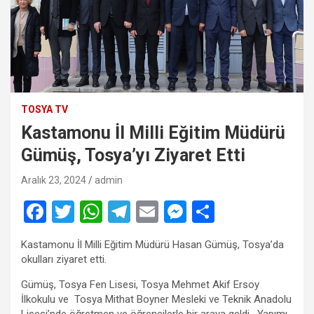
TOSYA TV
Kastamonu İl Milli Eğitim Müdürü
Gümüş, Tosya’yı Ziyaret Etti
Aralık 23, 2024
admin
F
T
W
T
E
M
S
a
wi
h
el
m
es
h
Kastamonu İl Milli Eğitim Müdürü Hasan Gümüş, Tosya’da
ce
tt
at
e
ail
se
ar
okulları ziyaret etti.
b
er
s
gr
n
e
Gümüş, Tosya Fen Lisesi, Tosya Mehmet Akif Ersoy
o
A
a
g
İlkokulu ve Tosya Mithat Boyner Mesleki ve Teknik Anadolu
Lisesi’nde öğretmen ve öğrencilerle bir araya geldi. Yapımı