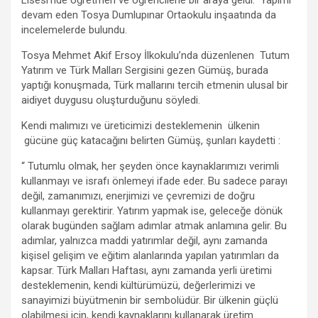
o
p
m
er
devam eden Tosya Dumlupınar Ortaokulu inşaatında da
k
p
incelemelerde bulundu.
Tosya Mehmet Akif Ersoy İlkokulu’nda düzenlenen Tutum
Yatırım ve Türk Malları Sergisini gezen Gümüş, burada
yaptığı konuşmada, Türk mallarını tercih etmenin ulusal bir
aidiyet duygusu oluşturduğunu söyledi.
Kendi malımızı ve üreticimizi desteklemenin ülkenin
gücüne güç katacağını belirten Gümüş, şunları kaydetti :
“ Tutumlu olmak, her şeyden önce kaynaklarımızı verimli
kullanmayı ve israfı önlemeyi ifade eder. Bu sadece parayı
değil, zamanımızı, enerjimizi ve çevremizi de doğru
kullanmayı gerektirir. Yatırım yapmak ise, geleceğe dönük
olarak bugünden sağlam adımlar atmak anlamına gelir. Bu
adımlar, yalnızca maddi yatırımlar değil, aynı zamanda
kişisel gelişim ve eğitim alanlarında yapılan yatırımları da
kapsar. Türk Malları Haftası, aynı zamanda yerli üretimi
desteklemenin, kendi kültürümüzü, değerlerimizi ve
sanayimizi büyütmenin bir sembolüdür. Bir ülkenin güçlü
olabilmesi için, kendi kaynaklarını kullanarak üretim