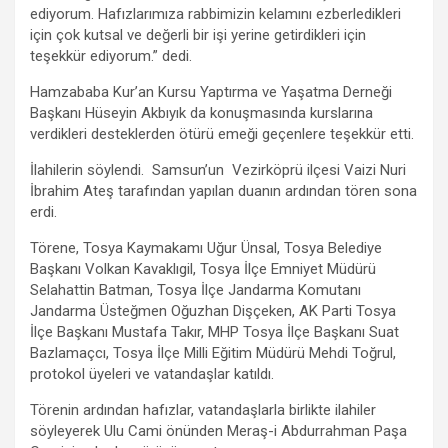
ediyorum. Hafızlarımıza rabbimizin kelamını ezberledikleri
için çok kutsal ve değerli bir işi yerine getirdikleri için
teşekkür ediyorum.” dedi.
Hamzababa Kur’an Kursu Yaptırma ve Yaşatma Derneği
Başkanı Hüseyin Akbıyık da konuşmasında kurslarına
verdikleri desteklerden ötürü emeği geçenlere teşekkür etti.
İlahilerin söylendi. Samsun’un Vezirköprü ilçesi Vaizi Nuri
İbrahim Ateş tarafından yapılan duanın ardından tören sona
erdi.
Törene, Tosya Kaymakamı Uğur Ünsal, Tosya Belediye
Başkanı Volkan Kavaklıgil, Tosya İlçe Emniyet Müdürü
Selahattin Batman, Tosya İlçe Jandarma Komutanı
Jandarma Üsteğmen Oğuzhan Dişçeken, AK Parti Tosya
İlçe Başkanı Mustafa Takır, MHP Tosya İlçe Başkanı Suat
Bazlamaçcı, Tosya İlçe Milli Eğitim Müdürü Mehdi Toğrul,
protokol üyeleri ve vatandaşlar katıldı.
Törenin ardından hafızlar, vatandaşlarla birlikte ilahiler
söyleyerek Ulu Cami önünden Meraş-i Abdurrahman Paşa