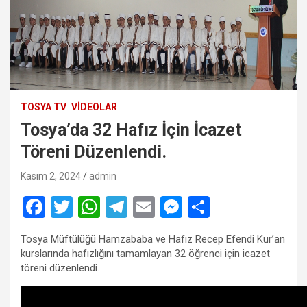
TOSYA TV
VIDEOLAR
Tosya’da 32 Hafız İçin İcazet
Töreni Düzenlendi.
Kasım 2, 2024
admin
F
T
W
T
E
M
S
a
wi
h
el
m
es
h
Tosya Müftülüğü Hamzababa ve Hafız Recep Efendi Kur’an
ce
tt
at
e
ail
se
ar
kurslarında hafızlığını tamamlayan 32 öğrenci için icazet
b
er
s
gr
n
e
töreni düzenlendi.
o
A
a
g