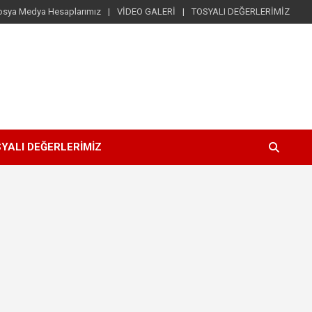
osya Medya Hesaplarımız
VİDEO GALERİ
TOSYALI DEĞERLERİMİZ
YALI DEĞERLERİMİZ