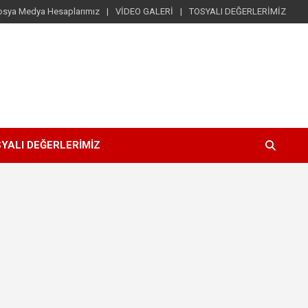
osya Medya Hesaplarımız
VİDEO GALERİ
TOSYALI DEĞERLERİMİZ
YALI DEĞERLERİMİZ