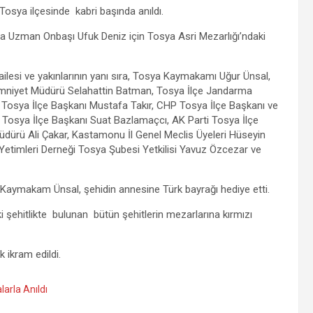
sya ilçesinde kabri başında anıldı.
ma Uzman Onbaşı Ufuk Deniz için Tosya Asri Mezarlığı’ndaki
ilesi ve yakınlarının yanı sıra, Tosya Kaymakamı Uğur Ünsal,
Emniyet Müdürü Selahattin Batman, Tosya İlçe Jandarma
osya İlçe Başkanı Mustafa Takır, CHP Tosya İlçe Başkanı ve
osya İlçe Başkanı Suat Bazlamaçcı, AK Parti Tosya İlçe
üdürü Ali Çakar, Kastamonu İl Genel Meclis Üyeleri Hüseyin
e Yetimleri Derneği Tosya Şubesi Yetkilisi Yavuz Özcezar ve
Kaymakam Ünsal, şehidin annesine Türk bayrağı hediye etti.
i şehitlikte bulunan bütün şehitlerin mezarlarına kırmızı
k ikram edildi.
arla Anıldı