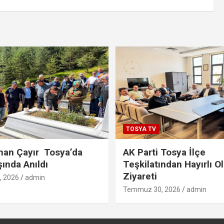
TOSYA TV
han Çayır Tosya’da
AK Parti Tosya İlçe
şında Anıldı
Teşkilatından Hayırlı O
Ziyareti
 2026
admin
Temmuz 30, 2026
admin