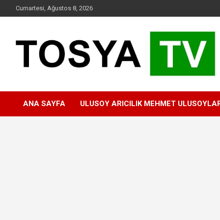
Skip
Cumartesi, Ağustos 8, 2026
to
content
www.tosyatv.com
ANA SAYFA
ULUSOY ARICILIK MEHMET ULUSOYLA