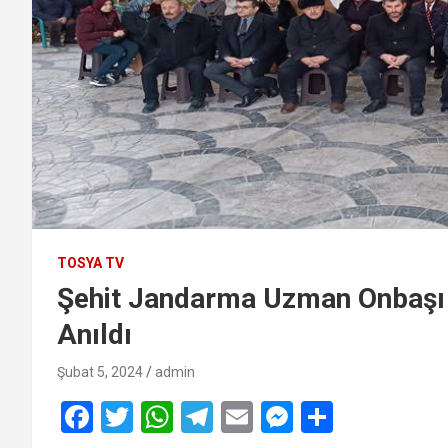
TOSYA TV
Şehit Jandarma Uzman Onbaşı 
Anıldı
Şubat 5, 2024
admin
F
T
W
T
E
M
S