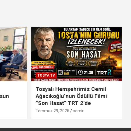
TOSYA TV
Tosyalı Hemşehrimiz Cemil
lsun
Ağacıkoğlu’nun Ödüllü Filmi
“Son Hasat” TRT 2’de
Temmuz 29, 2026
admin