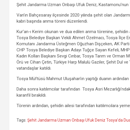
a
wi
h
el
m
es
h
Şehit Jandarma Uzman Onbaşı Ufuk Deniz, Kastamonu’nun To
ce
tt
at
e
ail
se
ar
Van’ın Bahçesaray ilçesinde 2020 yılında şehit olan Jandar
b
er
s
gr
n
e
kabri başında anma töreni düzenlendi.
o
A
a
g
Kur’an-ı Kerim okunan ve dua edilen anma törenine, şehidin a
o
p
m
er
Tosya Belediye Başkan Vekili Ahmet Özelmacı, Tosya İlçe 
Komutanı Jandarma Üsteğmen Oğuzhan Dişçeken, AK Parti T
k
p
CHP Tosya Belediye Başkan Adayı Tuğçe Sayan Kefeli, MHP T
Kadın Kolları Başkanı Sevgi Cınbar, Tosya Tarım ve Orman M
Örü ve Cihan Çetin, Türkiye Harp Malulü Gaziler, Şehit Dul v
vatandaşlar katıldı.
Tosya Müftüsü Mahmut Uluşahan’ın yaptığı duanın ardından 
Daha sonra katılımcılar tarafından Tosya Asri Mezarlığı’ndak
karanfil bırakıldı.
Törenin ardından, şehidin ailesi tarafından katılımcılara yeme
Tags:
Şehit Jandarma Uzman Onbaşı Ufuk Deniz Tosya’da Dual