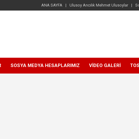
ANA SAYFA
Ulusoy Arıcılık Mehmet Ulusoylar
S
R
SOSYA MEDYA HESAPLARIMIZ
VİDEO GALERİ
TOS