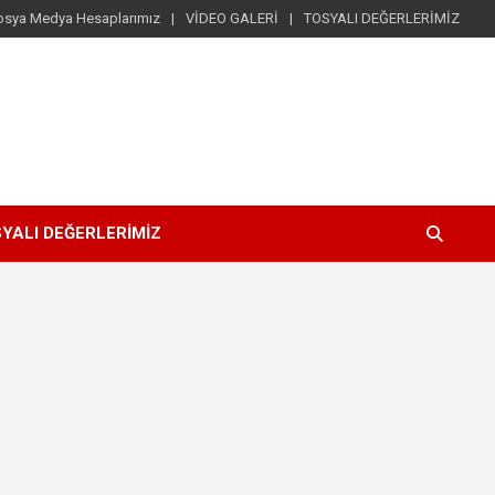
osya Medya Hesaplarımız
VİDEO GALERİ
TOSYALI DEĞERLERİMİZ
YALI DEĞERLERİMİZ