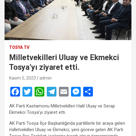
TOSYA TV
Milletvekilleri Uluay ve Ekmekci
Tosya’yı ziyaret etti.
Kasım 5, 2023
admin
F
T
W
T
E
M
S
a
wi
h
el
m
es
h
AK Parti Kastamonu Milletvekilleri Halil Uluay ve Serap
ce
tt
at
e
ail
se
ar
Ekmekci Tosya’yı ziyaret etti.
b
er
s
gr
n
e
AK Parti Tosya İlçe Başkanlığında partililerle bir araya gelen
o
A
a
g
milletvekilleri Uluay ve Ekmekci, yeni göreve gelen AK Parti
Tosya İlçe Teşkilatı üyelerine hayırlı olsun temennisinde