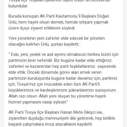
o
p
m
er
bulundular.
k
p
Burada konuşan AK Parti Kastamonu İl Başkanı Doğan
Ünlü, hem hayırlı olsun demek, hemde istişare yapmak
üzere ilçeyi ziyaret ettiklerini söyledi.
Yeni yönetimin yeni zaferler elde edecek bir yönetim
olacağını belirten Ünlü, şunları kaydetti :
“ Eski, yeni, yedek ve asil ayrımı olmaksızın herkes bizim için
partimizin birer neferidir. Biz bugüne kadar elde ettiğimiz
zaferleri ve kazanımları hep parti teşkilatlarımız sayesinde
elde ettik. Önceki dönemde görev alan emek veren
partimizin kuruluşunda bugüne kadar davamız için, partimiz
için, Tosya’mız için mücadele eden tüm AK Parti’li
büyüklerimize ve kardeşlerimize şükranlarımızı sunuyorum.
Allah razı olsun. Allah yeni oluşan bu yönetime hayırlı
hizmet yapmasını nasip eylesin.”
AK Parti Tosya İlçe Başkanı Hasan Mete Dikişci ise,
ziyaretten duyduğu memnuniyeti dile getirerek, hep birlikte
başarılı çalışmalara imza atacaklarını kaydetti.