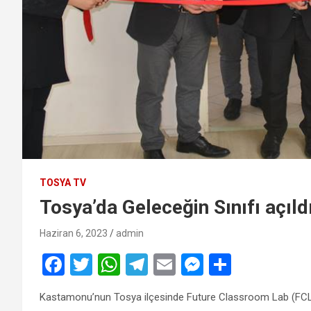
TOSYA TV
Tosya’da Geleceğin Sınıfı açıldı
Haziran 6, 2023
admin
F
T
W
T
E
M
S
a
wi
h
el
m
es
h
Kastamonu’nun Tosya ilçesinde Future Classroom Lab (FCL) p
ce
tt
at
e
ail
se
ar