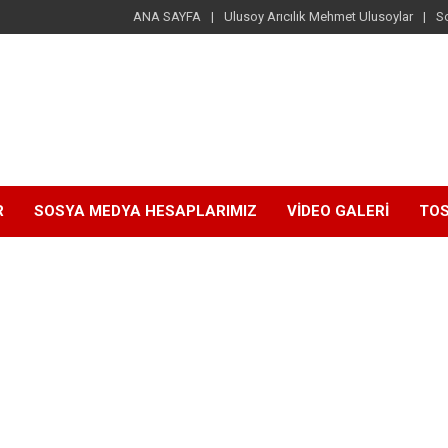
ANA SAYFA
Ulusoy Arıcılık Mehmet Ulusoylar
S
R
SOSYA MEDYA HESAPLARIMIZ
VİDEO GALERİ
TOS