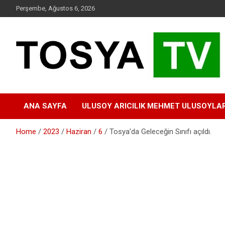
Skip
Perşembe, Ağustos 6, 2026
to
content
www.tosyatv.com
ANA SAYFA
ULUSOY ARICILIK MEHMET ULUSOYLA
Home
2023
Haziran
6
Tosya’da Geleceğin Sınıfı açıldı.