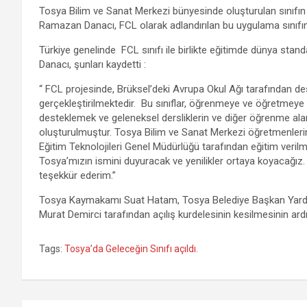
Tosya Bilim ve Sanat Merkezi bünyesinde oluşturulan sınıfı
b
er
s
gr
n
e
Ramazan Danacı, FCL olarak adlandırılan bu uygulama sınıfının
o
A
a
g
Türkiye genelinde FCL sınıfı ile birlikte eğitimde dünya stand
o
p
m
er
Danacı, şunları kaydetti :
k
p
“ FCL projesinde, Brüksel’deki Avrupa Okul Ağı tarafından d
gerçekleştirilmektedir. Bu sınıflar, öğrenmeye ve öğretmeye 21
desteklemek ve geleneksel dersliklerin ve diğer öğrenme ala
oluşturulmuştur. Tosya Bilim ve Sanat Merkezi öğretmenlerine bu
Eğitim Teknolojileri Genel Müdürlüğü tarafından eğitim verilm
Tosya’mızın ismini duyuracak ve yenilikler ortaya koyacağı
teşekkür ederim.”
Tosya Kaymakamı Suat Hatam, Tosya Belediye Başkan Yardımc
Murat Demirci tarafından açılış kurdelesinin kesilmesinin ardınd
Tags:
Tosya’da Geleceğin Sınıfı açıldı.