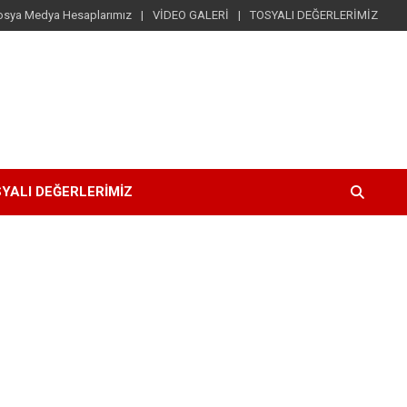
osya Medya Hesaplarımız
VİDEO GALERİ
TOSYALI DEĞERLERİMİZ
YALI DEĞERLERİMİZ