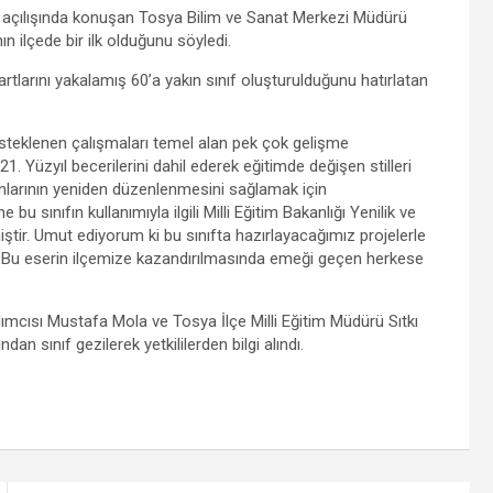
n açılışında konuşan Tosya Bilim ve Sanat Merkezi Müdürü
 ilçede bir ilk olduğunu söyledi.
artlarını yakalamış 60’a yakın sınıf oluşturulduğunu hatırlatan
esteklenen çalışmaları temel alan pek çok gelişme
. Yüzyıl becerilerini dahil ederek eğitimde değişen stilleri
nlarının yeniden düzenlenmesini sağlamak için
 sınıfın kullanımıyla ilgili Milli Eğitim Bakanlığı Yenilik ve
iştir. Umut ediyorum ki bu sınıfta hazırlayacağımız projelerle
z. Bu eserin ilçemize kazandırılmasında emeği geçen herkese
ısı Mustafa Mola ve Tosya İlçe Milli Eğitim Müdürü Sıtkı
an sınıf gezilerek yetkililerden bilgi alındı.