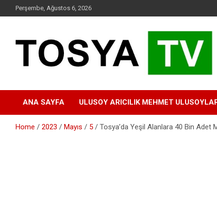
Skip
Perşembe, Ağustos 6, 2026
to
content
www.tosyatv.com
ANA SAYFA
ULUSOY ARICILIK MEHMET ULUSOYLA
Home
2023
Mayıs
5
Tosya’da Yeşil Alanlara 40 Bin Adet M