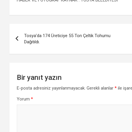
Yazı
Tosya’da 174 Üreticiye 55 Ton Çeltik Tohumu
gezinmesi
Dağıtıldı.
Bir yanıt yazın
E-posta adresiniz yayınlanmayacak.
Gerekli alanlar
*
ile işar
Yorum
*