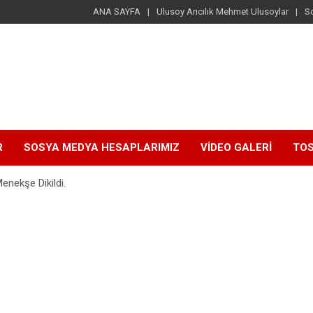
ANA SAYFA
Ulusoy Arıcılık Mehmet Ulusoylar
S
R
SOSYA MEDYA HESAPLARIMIZ
VİDEO GALERİ
TOS
enekşe Dikildi.