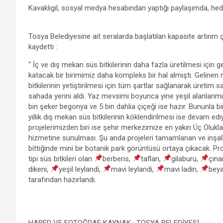
Kavaklıgil, sosyal medya hesabından yaptığı paylaşımda, hede
b
er
s
gr
n
e
o
A
a
g
Tosya Belediyesine ait seralarda başlatılan kapasite artırım çal
o
p
m
er
kaydetti :
k
p
“ İç ve dış mekan süs bitkilerinin daha fazla üretilmesi için g
katacak bir birimimiz daha kompleks bir hal almıştı. Gelin
bitkilerinin yetiştirilmesi için tüm şartlar sağlanarak üretim 
sahada yerini aldı. Yaz mevsimi boyunca yine yeşil alanlarımı
bin şeker begonya ve 5 bin dahlia çiçeği ise hazır. Bununla bir
yıllık dış mekan süs bitkilerinin köklendirilmesi ise devam ed
projelerimizden biri ise şehir merkezimize en yakın Üç Olukla
hizmetine sunulması. Şu anda projeleri tamamlanan ve inşal
bittiğinde mini bir botanik park görüntüsü ortaya çıkacak. Pr
tipi süs bitkileri olan
berberis,
taflan,
gilaburu,
çına
dikeni,
yeşil leylandi,
mavi leylandi,
mavi ladin,
bey
tarafından hazırlandı.
HABER VE FOTOĞRAF KAYNAK : TOSYA BELEDİYESİ