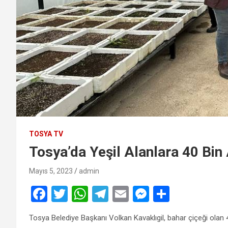
TOSYA TV
Tosya’da Yeşil Alanlara 40 Bin
Mayıs 5, 2023
admin
F
T
W
T
E
M
S
a
wi
h
el
m
es
h
Tosya Belediye Başkanı Volkan Kavaklıgil, bahar çiçeği olan 4
ce
tt
at
e
ail
se
ar