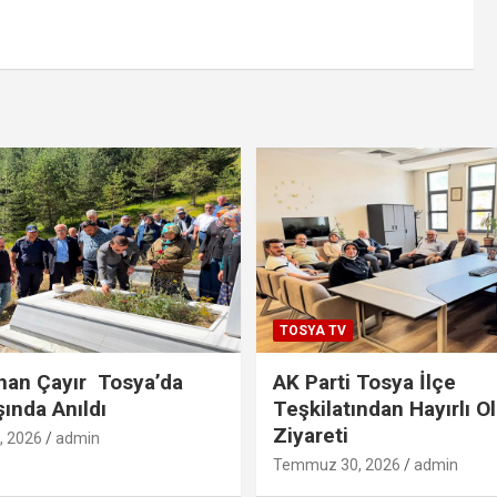
TOSYA TV
han Çayır Tosya’da
AK Parti Tosya İlçe
şında Anıldı
Teşkilatından Hayırlı O
Ziyareti
 2026
admin
Temmuz 30, 2026
admin