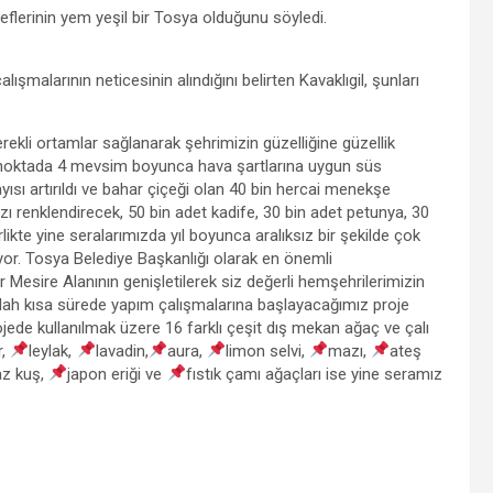
flerinin yem yeşil bir Tosya olduğunu söyledi.
ışmalarının neticesinin alındığını belirten Kavaklıgil, şunları
erekli ortamlar sağlanarak şehrimizin güzelliğine güzellik
en noktada 4 mevsim boyunca hava şartlarına uygun süs
sayısı artırıldı ve bahar çiçeği olan 40 bin hercai menekşe
zı renklendirecek, 50 bin adet kadife, 30 bin adet petunya, 30
likte yine seralarımızda yıl boyunca aralıksız bir şekilde çok
iyor. Tosya Belediye Başkanlığı olarak en önemli
r Mesire Alanının genişletilerek siz değerli hemşehrilerimizin
lah kısa sürede yapım çalışmalarına başlayacağımız proje
ojede kullanılmak üzere 16 farklı çeşit dış mekan ağaç ve çalı
r,
leylak,
lavadin,
aura,
limon selvi,
mazı,
ateş
az kuş,
japon eriği ve
fıstık çamı ağaçları ise yine seramız