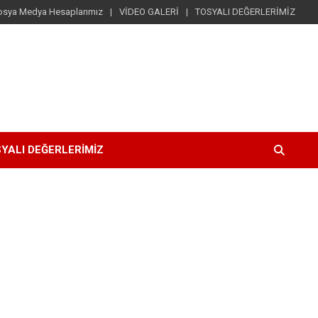
osya Medya Hesaplarımız
VİDEO GALERİ
TOSYALI DEĞERLERİMİZ
YALI DEĞERLERİMİZ