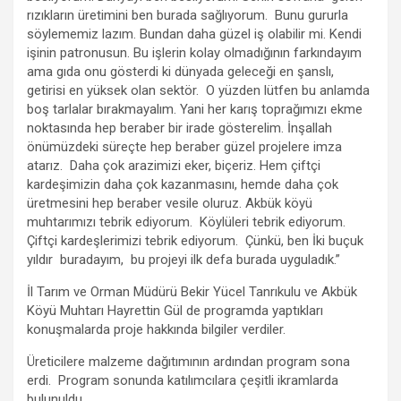
rızıkların üretimini ben burada sağlıyorum. Bunu gururla
söylememiz lazım. Bundan daha güzel iş olabilir mi. Kendi
işinin patronusun. Bu işlerin kolay olmadığının farkındayım
ama gıda onu gösterdi ki dünyada geleceği en şanslı,
getirisi en yüksek olan sektör. O yüzden lütfen bu anlamda
boş tarlalar bırakmayalım. Yani her karış toprağımızı ekme
noktasında hep beraber bir irade gösterelim. İnşallah
önümüzdeki süreçte hep beraber güzel projelere imza
atarız. Daha çok arazimizi eker, biçeriz. Hem çiftçi
kardeşimizin daha çok kazanmasını, hemde daha çok
üretmesini hep beraber vesile oluruz. Akbük köyü
muhtarımızı tebrik ediyorum. Köylüleri tebrik ediyorum.
Çiftçi kardeşlerimizi tebrik ediyorum. Çünkü, ben İki buçuk
yıldır buradayım, bu projeyi ilk defa burada uyguladık.”
İl Tarım ve Orman Müdürü Bekir Yücel Tanrıkulu ve Akbük
Köyü Muhtarı Hayrettin Gül de programda yaptıkları
konuşmalarda proje hakkında bilgiler verdiler.
Üreticilere malzeme dağıtımının ardından program sona
erdi. Program sonunda katılımcılara çeşitli ikramlarda
bulunuldu.