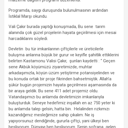
o
p
m
er
Programda, saygı duruşunda bulunulmasının ardından
k
p
İstiklal Marşı okundu.
Vali Çakır burada yaptığı konuşmada, Bu sene tarım
alanında çok güzel projelerin hayata geçirilmesi için mesai
harcadıklarını söyledi.
Devletin bu tür imkanlarının çiftçilerle ve üreticilerle
buluşma anlarına büyük bir gurur ve keyifle şahitlik ettiklerini
belirten Kastamonu Valisi Çakır, şunları kaydetti : “ Geçen
sene Akbük köyümüzü ziyaretimizde, muhtar
arkadaşımızla, köyün üzüm yetiştirme potansiyelinden ve
bu konuda ortak bir proje fikrinden bahsetmiştik. Allah’a
şükür bugün projemizin hayata geçirilmesi aşamasında da
bir araya geldik. Bu sene 411 adet projemiz oldu.
Vatandaşımızı bu anlamda devletimizin imkanlarıyla
buluşturduk. Seneye hedefimiz inşallah en az 750 yeter ki
bu anlamda talep gelsin, hatta bin. Helalinden rızkımızı
kazandığımız mesleğimize sahip çıkalım. Ne iş
yapıyorsunuz dendiğinde, gururla çiftçi, yani ülkeyi ben
besliyorum. Dünyayı ben besliyorum. Senin sofrana gelen