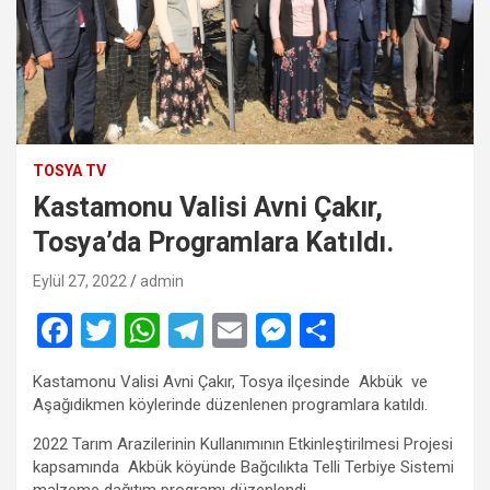
TOSYA TV
Kastamonu Valisi Avni Çakır,
Tosya’da Programlara Katıldı.
Eylül 27, 2022
admin
F
T
W
T
E
M
S
a
wi
h
el
m
es
h
Kastamonu Valisi Avni Çakır, Tosya ilçesinde Akbük ve
ce
tt
at
e
ail
se
ar
Aşağıdikmen köylerinde düzenlenen programlara katıldı.
b
er
s
gr
n
e
2022 Tarım Arazilerinin Kullanımının Etkinleştirilmesi Projesi
o
A
a
g
kapsamında Akbük köyünde Bağcılıkta Telli Terbiye Sistemi
malzeme dağıtım programı düzenlendi.