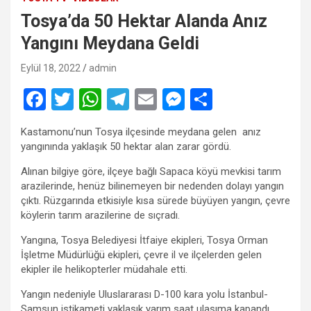
Tosya’da 50 Hektar Alanda Anız
Yangını Meydana Geldi
Eylül 18, 2022
admin
F
T
W
T
E
M
S
a
wi
h
el
m
es
h
Kastamonu’nun Tosya ilçesinde meydana gelen anız
ce
tt
at
e
ail
se
ar
yangınında yaklaşık 50 hektar alan zarar gördü.
b
er
s
gr
n
e
Alınan bilgiye göre, ilçeye bağlı Sapaca köyü mevkisi tarım
o
A
a
g
arazilerinde, henüz bilinemeyen bir nedenden dolayı yangın
çıktı. Rüzgarında etkisiyle kısa sürede büyüyen yangın, çevre
o
p
m
er
köylerin tarım arazilerine de sıçradı.
k
p
Yangına, Tosya Belediyesi İtfaiye ekipleri, Tosya Orman
İşletme Müdürlüğü ekipleri, çevre il ve ilçelerden gelen
ekipler ile helikopterler müdahale etti.
Yangın nedeniyle Uluslararası D-100 kara yolu İstanbul-
Samsun istikameti yaklaşık yarım saat ulaşıma kapandı.