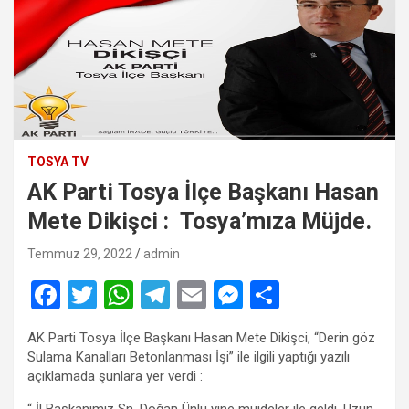
TOSYA TV
AK Parti Tosya İlçe Başkanı Hasan
Mete Dikişci : Tosya’mıza Müjde.
Temmuz 29, 2022
admin
F
T
W
T
E
M
S
a
wi
h
el
m
es
h
AK Parti Tosya İlçe Başkanı Hasan Mete Dikişci, “Derin göz
ce
tt
at
e
ail
se
ar
Sulama Kanalları Betonlanması İşi” ile ilgili yaptığı yazılı
b
er
s
gr
n
e
açıklamada şunlara yer verdi :
“ İl Başkanımız Sn. Doğan Ünlü yine müjdeler ile geldi. Uzun