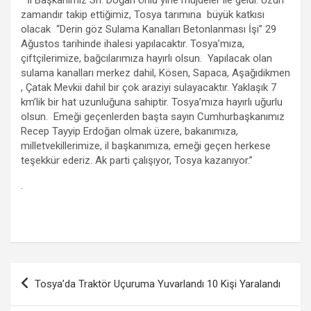
o
A
a
g
zamandır takip ettiğimiz, Tosya tarımına büyük katkısı
o
p
m
er
olacak “Derin göz Sulama Kanalları Betonlanması İşi” 29
k
p
Ağustos tarihinde ihalesi yapılacaktır. Tosya’mıza,
çiftçilerimize, bağcılarımıza hayırlı olsun. Yapılacak olan
sulama kanalları merkez dahil, Kösen, Sapaca, Aşağıdikmen
, Çatak Mevkii dahil bir çok araziyi sulayacaktır. Yaklaşık 7
km’lik bir hat uzunluğuna sahiptir. Tosya’mıza hayırlı uğurlu
olsun. Emeği geçenlerden başta sayın Cumhurbaşkanımız
Recep Tayyip Erdoğan olmak üzere, bakanımıza,
milletvekillerimize, il başkanımıza, emeği geçen herkese
teşekkür ederiz. Ak parti çalışıyor, Tosya kazanıyor.”
.
Yazı
Tosya’da Traktör Uçuruma Yuvarlandı 10 Kişi Yaralandı
gezinmesi