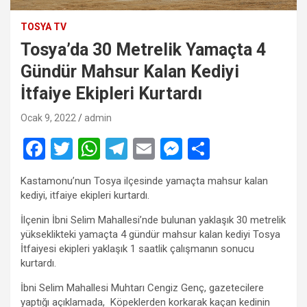
TOSYA TV
Tosya’da 30 Metrelik Yamaçta 4
Gündür Mahsur Kalan Kediyi
İtfaiye Ekipleri Kurtardı
Ocak 9, 2022
admin
F
T
W
T
E
M
S
a
wi
h
el
m
es
h
Kastamonu’nun Tosya ilçesinde yamaçta mahsur kalan
ce
tt
at
e
ail
se
ar
kediyi, itfaiye ekipleri kurtardı.
b
er
s
gr
n
e
İlçenin İbni Selim Mahallesi’nde bulunan yaklaşık 30 metrelik
o
A
a
g
yükseklikteki yamaçta 4 gündür mahsur kalan kediyi Tosya
İtfaiyesi ekipleri yaklaşık 1 saatlik çalışmanın sonucu
o
p
m
er
kurtardı.
k
p
İbni Selim Mahallesi Muhtarı Cengiz Genç, gazetecilere
yaptığı açıklamada, Köpeklerden korkarak kaçan kedinin