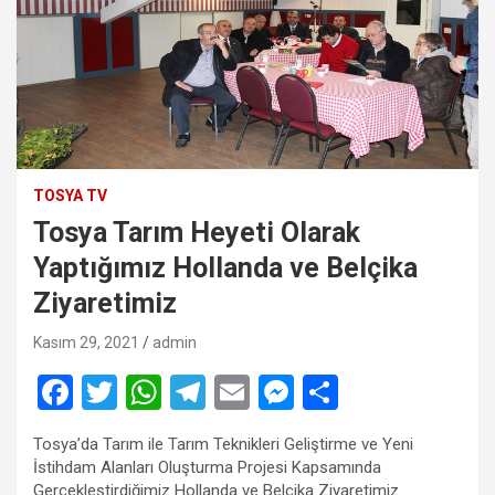
TOSYA TV
Tosya Tarım Heyeti Olarak
Yaptığımız Hollanda ve Belçika
Ziyaretimiz
Kasım 29, 2021
admin
F
T
W
T
E
M
S
a
wi
h
el
m
es
h
Tosya’da Tarım ile Tarım Teknikleri Geliştirme ve Yeni
ce
tt
at
e
ail
se
ar
İstihdam Alanları Oluşturma Projesi Kapsamında
Gerçekleştirdiğimiz Hollanda ve Belçika Ziyaretimiz.