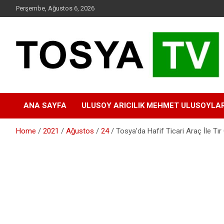
Skip
Perşembe, Ağustos 6, 2026
to
content
www.tosyatv.com
ANA SAYFA
ULUSOY ARICILIK MEHMET ULUSOYLA
Home
2021
Ağustos
24
Tosya’da Hafif Ticari Araç İle Tır 