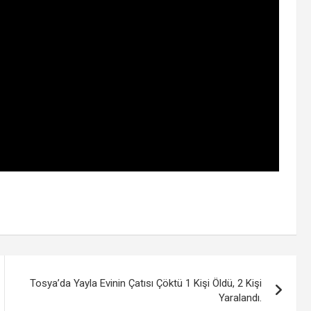
Tosya’da Yayla Evinin Çatısı Çöktü 1 Kişi Öldü, 2 Kişi
Yaralandı.