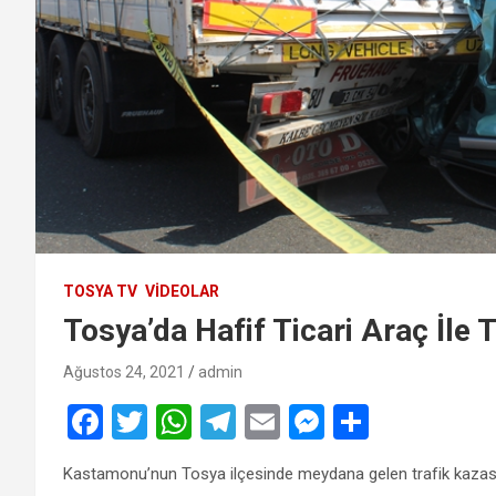
TOSYA TV
VIDEOLAR
Tosya’da Hafif Ticari Araç İle T
Ağustos 24, 2021
admin
F
T
W
T
E
M
S
a
wi
h
el
m
es
h
Kastamonu’nun Tosya ilçesinde meydana gelen trafik kazasınd
ce
tt
at
e
ail
se
ar