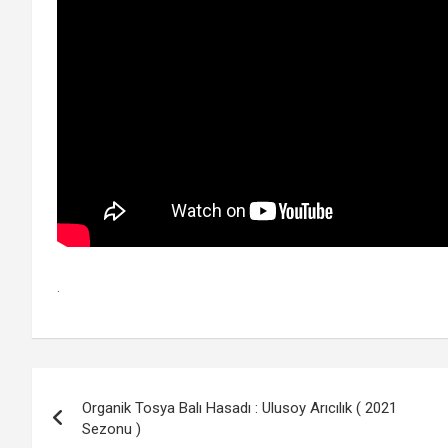
.
Yazı
Organik Tosya Balı Hasadı : Ulusoy Arıcılık ( 2021
gezinmesi
Sezonu )