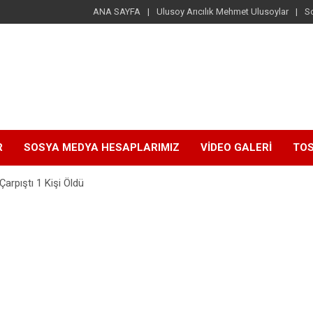
ANA SAYFA
Ulusoy Arıcılık Mehmet Ulusoylar
S
R
SOSYA MEDYA HESAPLARIMIZ
VİDEO GALERİ
TOS
Çarpıştı 1 Kişi Öldü