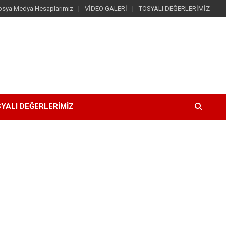
osya Medya Hesaplarımız
VİDEO GALERİ
TOSYALI DEĞERLERİMİZ
YALI DEĞERLERİMİZ