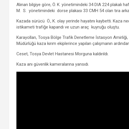
Alınan bilgiye göre, Ö. K. yönetimindeki 34 DIA 224 plakalı ha
b
er
s
gr
n
e
M. S. yönetimindeki dorse plakası 33 CMH 54 olan tıra arka
o
A
a
g
Kazada sürücü Ö., K. olay yerinde hayatını kaybetti. Kaza n
o
p
m
er
istikameti trafiğe kapandı ve uzun araç kuyruğu oluştu.
k
p
Karayolları, Tosya Bölge Trafik Denetleme İstasyon Amirliği
Müdürlüğü kaza kırım ekiplerince yapılan çalışmanın ardından
Ceset, Tosya Devlet Hastanesi Morguna kaldırıldı.
Kaza anı güvenlik kameralarına yansıdı.