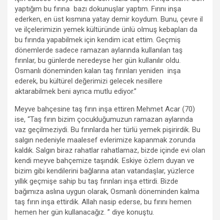
yaptığım bu fırına bazı dokunuşlar yaptım. Fırını inşa
ederken, en üst kısmına yatay demir koydum. Bunu, çevre il
ve ilçelerimizin yemek kültüründe ünlü olmuş kebapları da
bu fırında yapabilmek için kendim icat ettim. Geçmiş
dönemlerde sadece ramazan aylarında kullanılan taş
fırınlar, bu günlerde neredeyse her gün kullanılır oldu.
Osmanlı döneminden kalan taş fırınları yeniden inşa
ederek, bu kültürel değerimizi gelecek nesillere
aktarabilmek beni ayrıca mutlu ediyor.”
Meyve bahçesine taş fırın inşa ettiren Mehmet Acar (70)
ise, “Taş fırın bizim çocukluğumuzun ramazan aylarında
vaz geçilmeziydi. Bu fırınlarda her türlü yemek pişirirdik. Bu
salgın nedeniyle maalesef evlerimize kapanmak zorunda
kaldık. Salgın biraz rahatlar rahatlamaz, bizde içinde evi olan
kendi meyve bahçemize taşındık. Eskiye özlem duyan ve
bizim gibi kendilerini bağlarına atan vatandaşlar, yüzlerce
yıllık geçmişe sahip bu taş fırınları inşa ettirdi. Bizde
bağımıza aslına uygun olarak, Osmanlı döneminden kalma
taş fırın inşa ettirdik. Allah nasip ederse, bu fırını hemen
hemen her gün kullanacağız. ” diye konuştu.