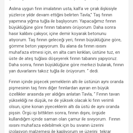
Aslına uygun fırın imalatının usta, kalfa ve çırak ilişkisiyle
yüzlerce yıldır devam ettiğini belirten Tavla,” Taş fırının
yapımına yığma tuğla ile başlıyorum. Yapacağımız fırının
büyüklüğüne göre fırının tabanını örüyorum. Daha sonra
hasır kalıbını çakıyor, içine demir koyarak betonunu
atıyorum. Taş fırının geleceği yeri, fırının büyüklüğüne göre,
gömme beton yapıyorum. Bu alana da fırının ısısını
muhafaza etmesi için, en alta cam kırıkları, üstüne tuz, en
üste de ateş tuğlası döşeyerek fırının tabanını yapıyoruz.
Daha sonra, fırının büyüklüğüne göre merkezi bularak, fırının
yan duvarlarını takoz tuğla ile örüyorum. “ dedi.
Fırının içinde pişecek yemeklerin altı ile üstünün aynı oranda
pişmesinin taş fırını diğer fırınlardan ayıran en büyük
özellikler arasında yer aldığını anlatan Tavla, “ Fırının tavan
yüksekliği ne düşük, ne de yüksek olacak ki fırın verimli
olsun, içine konan yiyeceklerin altı da üstü de aynı oranda
pişsin. Örgü işi bittikten sonra, fırının dışını, örgüde
kullandığım içinde saman olan çamur ile sıvıyorum. Fırının
ısısını muhafaza edebilmek için bu sıvanın üzerini
izolasyon malzemesi ile kaplıyorum ve üzerini tekrar