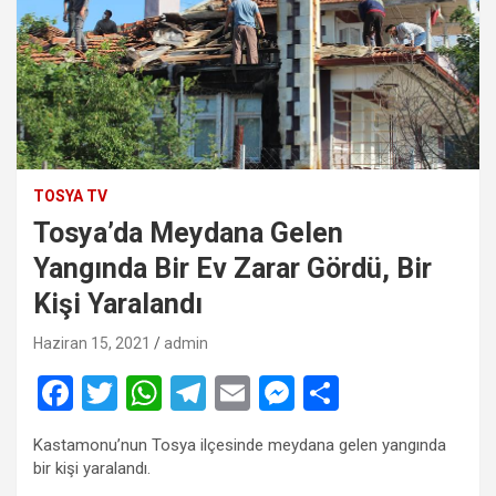
TOSYA TV
Tosya’da Meydana Gelen
Yangında Bir Ev Zarar Gördü, Bir
Kişi Yaralandı
Haziran 15, 2021
admin
F
T
W
T
E
M
S
a
wi
h
el
m
es
h
Kastamonu’nun Tosya ilçesinde meydana gelen yangında
ce
tt
at
e
ail
se
ar
bir kişi yaralandı.