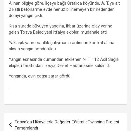
b
er
s
gr
n
e
Alınan bilgiye göre, ilçeye bağlı Ortalıca köyünde, A. T.’ye ait
o
A
a
g
2 katlı betonarme evde henüz bilinemeyen bir nedenden
dolayı yangın çıktı.
o
p
m
er
Kısa sürede büyüyen yangına, ihbar üzerine olay yerine
k
p
gelen Tosya Belediyesi İtfaiye ekipleri müdahale etti.
Yaklaşık yarım saatlik çalışmanın ardından kontrol altına
alınan yangın söndürüldü.
Yangın esnasında dumandan etkilenen N. T. 112 Acil Sağlık
ekipleri tarafından Tosya Devlet Hastanesine kaldırıldı.
Yangında, evin çatısı zarar gördü.
.
Yazı
Tosya’da Hikayelerle Değerler Eğitimi eTwinning Projesi
gezinmesi
Tamamlandı