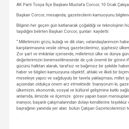
a
wi
h
el
m
es
h
AK Parti Tosya İlçe Başkanı Mustafa Corcor, 10 Ocak Çalışan
ce
tt
at
e
ail
se
ar
Başkan Corcor, mesajında, gazetecilerin kamuoyunu bilgilendir
b
er
s
gr
n
e
o
A
a
g
Bilginin her geçen gün katlanarak çoğaldığı ve teknolojinin 
taşıdığını belirten Başkan Corcor, şunları kaydetti:
o
p
m
er
“ Milletimizin gözü, kulağı ve dili olan, vatandaşlarımızın ha
k
p
karşılanmasına vesile olmuş gazetecilerimiz, şüphesiz ülke
Zor şart ve imkânlar içerisinde, milletimizi ülke ve dünya gü
değerlerimizin benimsetilmesinde de çok önemli bir görevi if
gücünü halktan alarak, tarafsız ve bağımsız bir şekilde haber
haber ve bilgileri kamuoyuna objektif, ahlaki ve ilkeli bir biç
meseleye yapıcı ve sağduyulu bir tavırla yaklaşması, mille
açısından oldukça önem arz etmektedir. İnanıyorum ki, gazete
ülkemizin, ekonomik, sosyal ve kültürel gelişimine katkı sağ
anlamda, ilimizde ve ilçemize görev yapan basın mensuplarım
inanıyor, başarılı çalışmalarından dolayı kendilerine teşekkür 
bayrağının yanında yer alan bütün Çalışan Gazetecilerimizi t
.