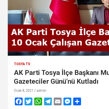
TOSYA TV
AK Parti Tosya İlçe Başkanı M
Gazeteciler Günü’nü Kutladı
Ocak 8, 2021
admin
F
T
W
T
E
M
S