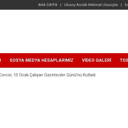
ANA SAYFA
Ulusoy Arıcılık Mehmet Ulusoylar
S
R
SOSYA MEDYA HESAPLARIMIZ
VİDEO GALERİ
TOS
Corcor, 10 Ocak Çalışan Gazeteciler Günü’nü Kutladı