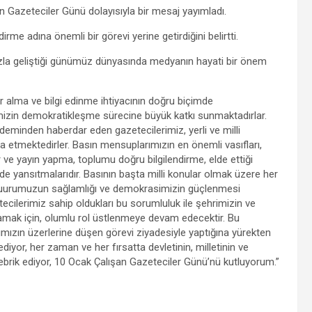
 Gazeteciler Günü dolayısıyla bir mesaj yayımladı.
me adına önemli bir görevi yerine getirdiğini belirtti.
hızla geliştiği günümüz dünyasında medyanın hayati bir önem
ber alma ve bilgi edinme ihtiyacının doğru biçimde
mizin demokratikleşme sürecine büyük katkı sunmaktadırlar.
ndeminden haberdar eden gazetecilerimiz, yerli ve milli
a etmektedirler. Basın mensuplarımızın en önemli vasıfları,
 ve yayın yapma, toplumu doğru bilgilendirme, elde ettiği
imde yansıtmalarıdır. Basının başta milli konular olmak üzere her
t şuurumuzun sağlamlığı ve demokrasimizin güçlenmesi
cilerimiz sahip oldukları bu sorumluluk ile şehrimizin ve
lamak için, olumlu rol üstlenmeye devam edecektir. Bu
ızın üzerlerine düşen görevi ziyadesiyle yaptığına yürekten
ediyor, her zaman ve her fırsatta devletinin, milletinin ve
ebrik ediyor, 10 Ocak Çalışan Gazeteciler Günü’nü kutluyorum.”