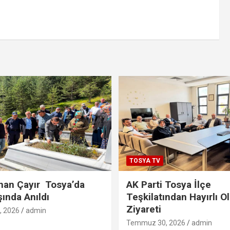
TOSYA TV
han Çayır Tosya’da
AK Parti Tosya İlçe
şında Anıldı
Teşkilatından Hayırlı O
Ziyareti
 2026
admin
Temmuz 30, 2026
admin