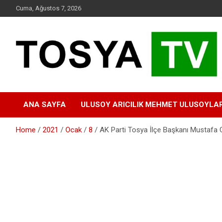
Skip
Cuma, Ağustos 7, 2026
to
content
www.tosyatv.com
ANA SAYFA
ULUSOY ARICILIK MEHMET ULUSOYLA
Home
2021
Ocak
8
AK Parti Tosya İlçe Başkanı Mustafa 