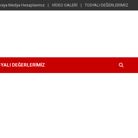
osya Medya Hesaplarımız
VİDEO GALERİ
TOSYALI DEĞERLERİMİZ
YALI DEĞERLERİMİZ