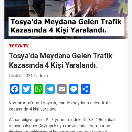
TOSYA TV
Tosya’da Meydana Gelen Trafik
Kazasında 4 Kişi Yaralandı.
Ocak 5, 2021
admin
F
T
W
T
E
M
S
a
wi
h
el
m
es
h
Kastamonu’nun Tosya ilçesinde meydana gelen trafik
ce
tt
at
e
ail
se
ar
kazasında 4 kişi yaralandı.
b
er
s
gr
n
e
Alınan bilgiye göre, A. P. yönetimindeki 61 KZ 496 plakalı
o
A
a
g
minibüs ilçenin Çaykapı Köyü mevkisinde, sürücünün
direksiyon hakimiyetini kaybetmesi sonucu takla attı.