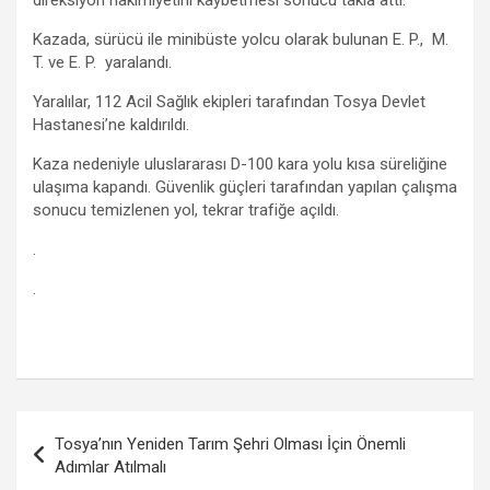
o
p
m
er
Kazada, sürücü ile minibüste yolcu olarak bulunan E. P., M.
k
p
T. ve E. P. yaralandı.
Yaralılar, 112 Acil Sağlık ekipleri tarafından Tosya Devlet
Hastanesi’ne kaldırıldı.
Kaza nedeniyle uluslararası D-100 kara yolu kısa süreliğine
ulaşıma kapandı. Güvenlik güçleri tarafından yapılan çalışma
sonucu temizlenen yol, tekrar trafiğe açıldı.
.
.
Yazı
Tosya’nın Yeniden Tarım Şehri Olması İçin Önemli
gezinmesi
Adımlar Atılmalı