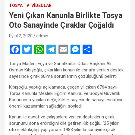
TOSYA TV
VIDEOLAR
Yeni Çıkan Kanunla Birlikte Tosya
Oto Sanayinde Çıraklar Çoğaldı
Eylül 2, 2020
admin
F
T
W
T
E
M
S
a
wi
h
el
m
es
h
Tosya Madeni Eşya ve Sanatkarlar Odası Başkanı Ali
ce
tt
at
e
ail
se
ar
Osman Kıbışoğlu, çıkartılan kanun ile esnafa verilen destek
b
er
s
gr
n
e
sayesinde çırak bulma sorunlarının çözüldüğünü belirtti.
o
A
a
g
Kıbışoğlu, yaptığı açıklamada, geçen yıl çıkan 6764 sayılı
Torba Kanunla Mesleki Eğitim Kanunu ve Sosyal Güvenlik
o
p
m
er
Kanununda yapılan değişiklikler sayesinde sanayi esnafının
k
p
önemli kazanımlar sağladığını söyledi.
Kanun ile esnaf ve çalışanlara verilen desteklerin çırak
sorununu sona erdirdiğini dile getiren Kıbışoğlu, “25 yıldır
oto elektrikçiliği yapıyorum. 1983 yılında sanayide çırak