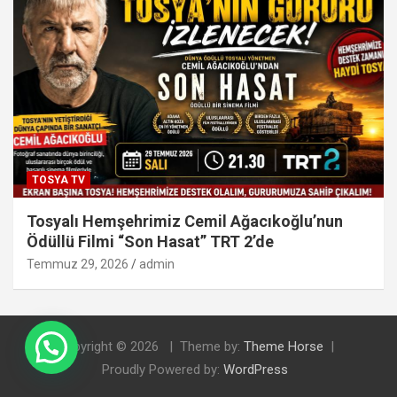
TOSYA TV
Tosyalı Hemşehrimiz Cemil Ağacıkoğlu’nun
Ödüllü Filmi “Son Hasat” TRT 2’de
Temmuz 29, 2026
admin
Doğal Tosya Balı Sipariş İçin Tıklayınız
Copyright © 2026
Theme by:
Theme Horse
Proudly Powered by:
WordPress